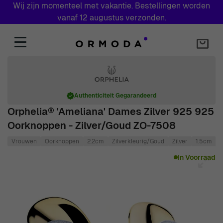
Wij zijn momenteel met vakantie. Bestellingen worden
vanaf 12 augustus verzonden.
Skip to Content
Authenticiteit Gegarandeerd
Orphelia® 'Ameliana' Dames Zilver 925 925
Oorknoppen - Zilver/Goud ZO-7508
Vrouwen
Oorknoppen
2.2cm
Zilverkleurig/Goud
Zilver
1.5cm
Main image
Click to view image in fullscreen
In Voorraad