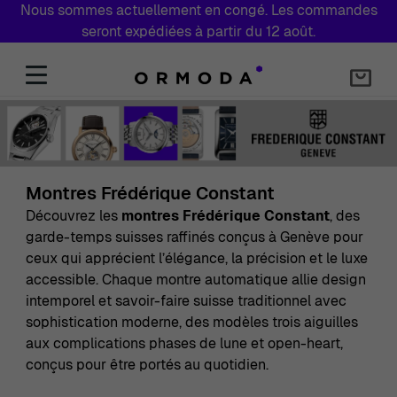
Nous sommes actuellement en congé. Les commandes
seront expédiées à partir du 12 août.
Aller au contenu
Montres Frédérique Constant
Découvrez les
montres Frédérique Constant
, des
garde-temps suisses raffinés conçus à Genève pour
ceux qui apprécient l’élégance, la précision et le luxe
accessible. Chaque montre automatique allie design
intemporel et savoir-faire suisse traditionnel avec
sophistication moderne, des modèles trois aiguilles
aux complications phases de lune et open-heart,
conçus pour être portés au quotidien.