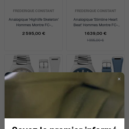
FREDERIQUE CONSTANT
FREDERIQUE CONSTANT
Analogique 'Highlife Skeleton'
Analogique 'Slimline Heart
Hommes Montre FC-
Beat' Hommes Montre FC-
310BSKT3NH6B
312NS4S4
2 595,00 €
1 639,00 €
1 995,00 €
✕
FREDERIQUE CONSTANT
FREDERIQUE CONSTANT