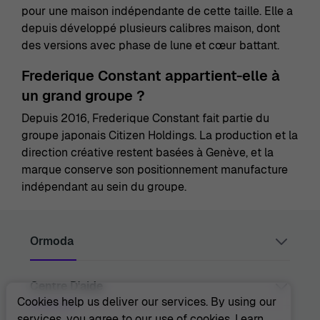
pour une maison indépendante de cette taille. Elle a
depuis développé plusieurs calibres maison, dont
des versions avec phase de lune et cœur battant.
Frederique Constant appartient-elle à
un grand groupe ?
Depuis 2016, Frederique Constant fait partie du
groupe japonais Citizen Holdings. La production et la
direction créative restent basées à Genève, et la
marque conserve son positionnement manufacture
indépendant au sein du groupe.
Ormoda
Centre D'aide
Juul Grietensstraat 9/11, 2140 Antwerp, Belgium
support@ormoda.com
Cookies help us deliver our services. By using our
Du lundi au jeudi entre 9h30 et 18h00 (CET)
services, you agree to our use of cookies.
Learn