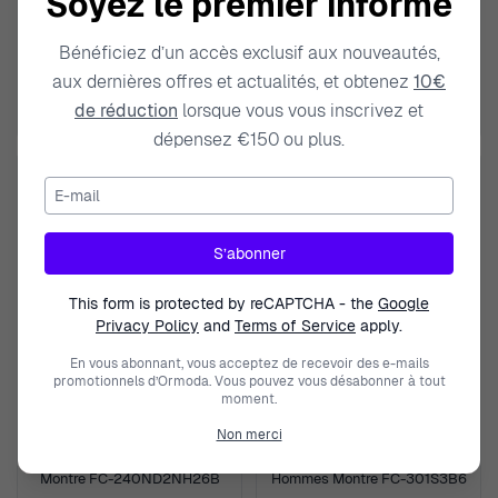
Soyez le premier informé
Analogique 'Highlife' Femmes
Analogique 'Highlife' Femmes
Montre FC-240BGD2NH6B
Montre FC-240LND2NH26B
Bénéficiez d’un accès exclusif aux nouveautés,
1 250,00 €
989,50 €
aux dernières offres et actualités, et obtenez
10€
1 195,00 €
de réduction
lorsque vous vous inscrivez et
dépensez €150 ou plus.
E-mail
S’abonner
This form is protected by reCAPTCHA - the
Google
Privacy Policy
and
Terms of Service
apply.
En vous abonnant, vous acceptez de recevoir des e-mails
promotionnels d’Ormoda. Vous pouvez vous désabonner à tout
moment.
FREDERIQUE CONSTANT
FREDERIQUE CONSTANT
Non merci
Analogique 'Highlife' Femmes
Analogique 'Classics Premiere'
Montre FC-240ND2NH26B
Hommes Montre FC-301S3B6