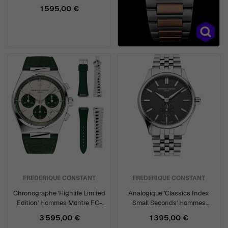
Montre FC-303HLBN3B6
1 595,00 €
FREDERIQUE CONSTANT
FREDERIQUE CONSTANT
Chronographe 'Highlife Limited
Analogique 'Classics Index
Edition' Hommes Montre FC-
Small Seconds' Hommes
391SGR4NH6
Montre FC-530G3B6B
3 595,00 €
1 395,00 €