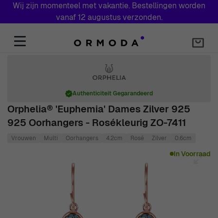
Wij zijn momenteel met vakantie. Bestellingen worden
vanaf 12 augustus verzonden.
Skip to Content
Authenticiteit Gegarandeerd
Orphelia® 'Euphemia' Dames Zilver 925
925 Oorhangers - Rosékleurig ZO-7411
Vrouwen
Multi
Oorhangers
4.2cm
Rosé
Zilver
0.6cm
Main image
Click to view image in fullscreen
In Voorraad