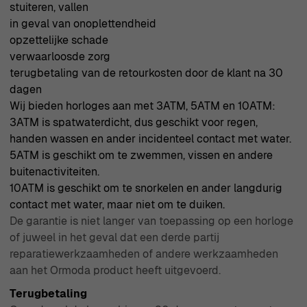
stuiteren, vallen
aan het helpen vinden van het perfecte stuk om jouw stijl
in geval van onoplettendheid
uit te drukken en herinneringen te creëren die een leven
opzettelijke schade
lang meegaan.
verwaarloosde zorg
terugbetaling van de retourkosten door de klant na 30
dagen
Wij bieden horloges aan met 3ATM, 5ATM en 10ATM:
3ATM is spatwaterdicht, dus geschikt voor regen,
handen wassen en ander incidenteel contact met water.
5ATM is geschikt om te zwemmen, vissen en andere
buitenactiviteiten.
10ATM is geschikt om te snorkelen en ander langdurig
contact met water, maar niet om te duiken.
De garantie is niet langer van toepassing op een horloge
of juweel in het geval dat een derde partij
reparatiewerkzaamheden of andere werkzaamheden
aan het Ormoda product heeft uitgevoerd.
Terugbetaling