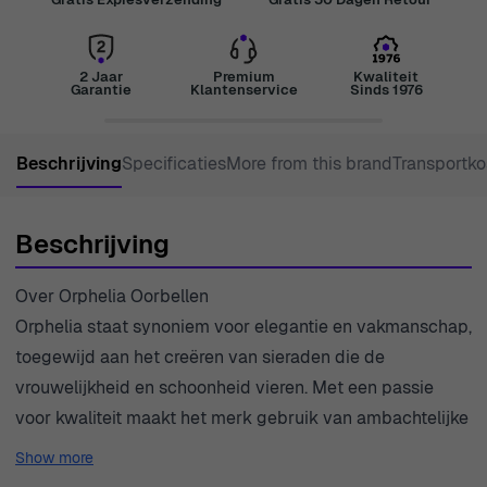
2 Jaar
Premium
Kwaliteit
Garantie
Klantenservice
Sinds 1976
Beschrijving
Specificaties
More from this brand
Transportko
Beschrijving
Over Orphelia Oorbellen
Orphelia staat synoniem voor elegantie en vakmanschap,
toegewijd aan het creëren van sieraden die de
vrouwelijkheid en schoonheid vieren. Met een passie
voor kwaliteit maakt het merk gebruik van ambachtelijke
technieken en moderne innovaties om onberispelijke
Show more
stukken te produceren die resoneren met vrouwen door