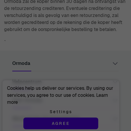
Ormoda zal de koper binnen 30 dagen na ontvangst van
de retourzending crediteren. Eventuele creditering die
verschuldigd is als gevolg van een retourzending, zal
worden gecrediteerd op de rekening die de koper heeft
gebruikt om de oorspronkelijke bestelling te betalen.
`
Ormoda
Helpcentrum
Juul Grietensstraat 9/11, 2140 Antwerp, Belgium
support@ormoda.com
Cookies help us deliver our services. By using our
Maandag t/m donderdag tussen 09:30 en 18:00 uur
services, you agree to our use of cookies.
Learn
(CET)
Neem Contact Met Ons Op
Over Ormoda
more
Vrijdag tussen 09:30 en 13:00 uur (CET)
Helpcentrum
FAQ
Settings
Bestelinformatie
Over Ons
Word Lid Van De Ormoda Club
Betaalopties
AGREE
De Voordelen Van Ormoda
Verzendinformatie
De Ormoda-Winkel