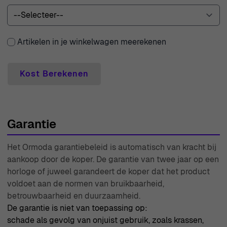
Bij Ormoda zijn we trots op het bieden van een
plezierige winkelervaring met ongeëvenaarde voordelen
voor elke klant. Geniet van gratis expresslevering met
Artikelen in je winkelwagen meerekenen
onze premium koeriers, zodat je aankoop veilig en snel
bij je wordt bezorgd. We begrijpen dat soms een artikel
Kost Berekenen
geretourneerd moet worden, daarom bieden we een
genereus 30-dagen gratis retourbeleid voor jouw
gemoedsrust. Bovendien komen al onze producten,
Garantie
inclusief de prachtige Euphemia oorbellen, met een
garantie van twee jaar, zodat je investering beschermd is
Het Ormoda garantiebeleid is automatisch van kracht bij
tegen eventuele fabricagefouten. Mocht je vragen
aankoop door de koper. De garantie van twee jaar op een
hebben of hulp nodig hebben, ons deskundige
horloge of juweel garandeert de koper dat het product
klantenserviceteam staat klaar om je met een glimlach
voldoet aan de normen van bruikbaarheid,
te helpen. Met meer dan vier decennia ervaring sinds
betrouwbaarheid en duurzaamheid.
De garantie is niet van toepassing op:
1976 heeft Ormoda een reputatie opgebouwd voor
schade als gevolg van onjuist gebruik, zoals krassen,
betrouwbaarheid en uitmuntendheid. Wij zijn toegewijd