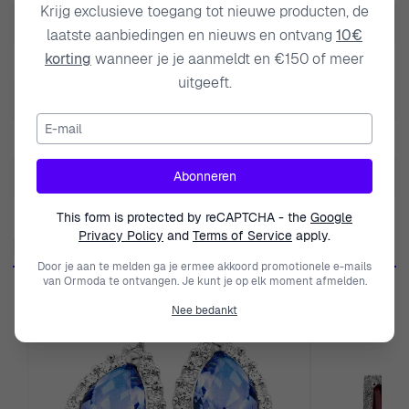
Krijg exclusieve toegang tot nieuwe producten, de
Zilver - Roze
Artikelsoort
Oorhangers
laatste aanbiedingen en nieuws en ontvang
10€
Orphelia® 'Euphemia' Dames Oorbellen van Sterling
korting
wanneer je je aanmeldt en €150 of meer
Lengte
4.2cm
Zilver - Roze ZO-7411 zijn exquisite sierraden die
uitgeeft.
elegantie perfect combineren met een vleugje
Metaal kleur
Rosé
hedendaagse flair. Gemaakt van hoogwaardig 925
E-mail
Metaalsoort
Zilver
sterling zilver, zijn deze prachtige oorbellen ontworpen
voor de moderne, verfijnde vrouw. Met een delicate
Breedte
0.6cm
Abonneren
rozenkleurige metalen afwerking zorgen de Euphemia
This form is protected by reCAPTCHA - the
Google
oorbellen voor een verfijnde uitstraling, of je nu casual of
Privacy Policy
and
Terms of Service
apply.
More from this brand
formeel gekleed bent. Hun gracieus gedropte vorm voegt
Door je aan te melden ga je ermee akkoord promotionele e-mails
een tijdloze charme toe, terwijl de fijne details ze echt
van Ormoda te ontvangen. Je kunt je op elk moment afmelden.
tot leven brengen. Deze oorbellen zijn voorzien van
Nee bedankt
stralende, meerkleurige glasstenen die het licht prachtig
vangen en weerkaatsen. De levendige tinten voegen een
vleugje kleur toe en maken ze veelzijdig genoeg om te
combineren met verschillende outfits. Met een gewicht