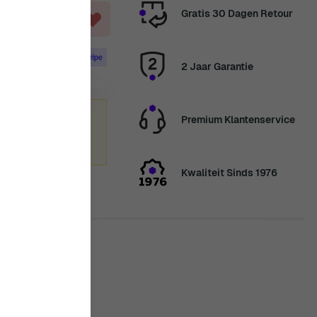
Gratis 30 Dagen Retour
2 Jaar Garantie
zomervakantie
Premium Klantenservice
enden we
nkt voor uw geduld.
Kwaliteit Sinds 1976
is in stock