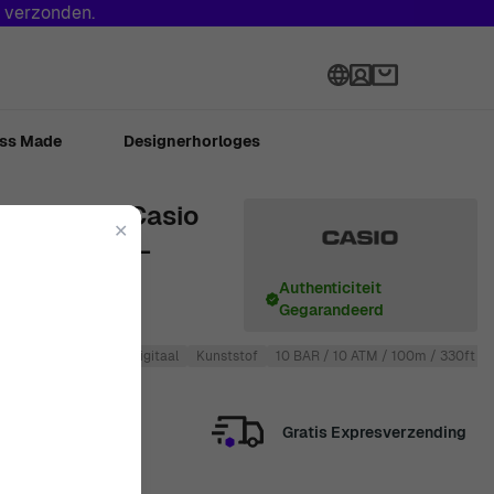
s verzonden.
Language
ss Made
Designerhorloges
 Digitaal 'Casio
✕
 Horloge AQ-
Authenticiteit
Gegarandeerd
annen
Analoog en digitaal
Kunststof
10 BAR / 10 ATM / 100m / 330ft
Gratis Expresverzending