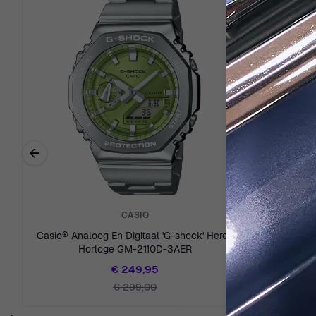
←
Previous related products
CASIO
Casio® Analoog En Digitaal 'G-shock' Heren
Casio Anal
Horloge GM-2110D-3AER
Ho
€ 249,95
€ 299,00