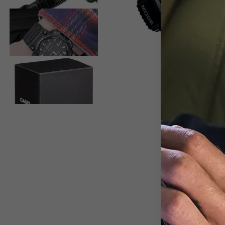
View larger image
View larger image