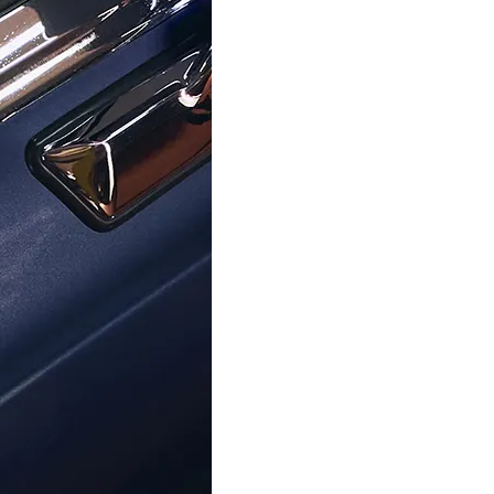
CASIO
CASIO
oog En Digitaal 'G-shock' Heren
Casio® Analoog En Digitaal 'Cas
rloge GA-2100CM-5AER
vintage' Heren Horloge AQ-
€ 139,00
€ 50,99
€ 59,90