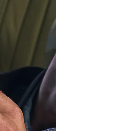
SOLD OUT
Ons team is met 
Vanaf 12 augustus verz
bestellingen weer. Beda
Notify me when this product 
Description
Specificaties
Transportkosten