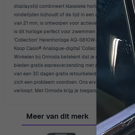
displaystijl combineert klassieke horlogemaken met mod
rondetijden bijhoudt of de tijd in een andere tijdzone 
van 21 mm, is ontworpen voor actieve mannen en zorgt
is dit horloge perfect voor zwemmen en andere waterger
'Collection' Herenhorloge AQ-S810W-1AVEF, ontworpen 
Koop Casio® Analogue-digital 'Collection' Herenhorl
Winkelen bij Ormoda betekent dat je meer krijgt dan al
bieden gratis expresverzending met premium koeriers o
van een 30 dagen gratis retourbeleid, zodat je met ve
zich een probleem voordoen. Ons ervaren klantonderste
verloopt. Met Ormoda krijg je toegang tot een erfenis v
Meer van dit merk