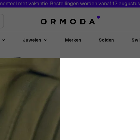
menteel met vakantie. Bestellingen worden vanaf 12 augustu
Juwelen
Merken
Solden
Swi
Toggle submenu for Horloges
Toggle submenu for Juwelen
Casio® Analoog En
Collection' Heren
S810W-1AVEF
47mm
Hars
Zwart
Rond
M
€
60
00
Out Of Stock