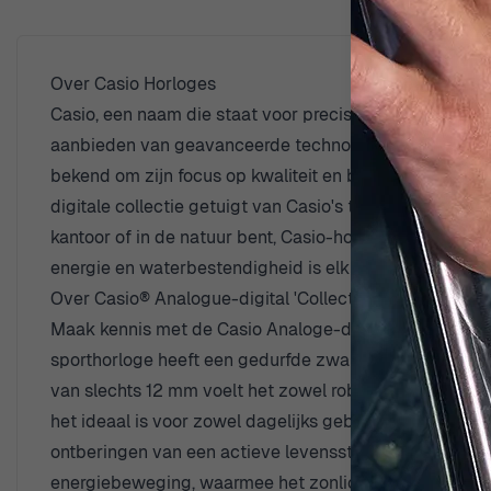
Over Casio Horloges
Casio, een naam die staat voor precisie en innovatiev
aanbieden van geavanceerde technologie en stijl, is C
bekend om zijn focus op kwaliteit en betrouwbaarheid,
digitale collectie getuigt van Casio's toewijding aan v
kantoor of in de natuur bent, Casio-horloges zijn ontw
energie en waterbestendigheid is elk stuk een symbool
Over Casio® Analogue-digital 'Collection' Herenhorl
Maak kennis met de Casio Analoge-digitale 'Collection'
sporthorloge heeft een gedurfde zwarte behuizing van
van slechts 12 mm voelt het zowel robuust als comforta
het ideaal is voor zowel dagelijks gebruik als meer ins
ontberingen van een actieve levensstijl en tegelijkertij
energiebeweging, waarmee het zonlicht omzet in energie