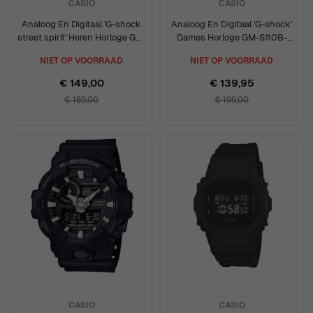
CASIO
CASIO
Analoog En Digitaal 'G-shock
Analoog En Digitaal 'G-shock'
street spirit' Heren Horloge GA-
Dames Horloge GM-S110B-
110SS-1AER
8AER
NIET OP VOORRAAD
NIET OP VOORRAAD
€ 149,00
€ 139,95
€ 189,00
€ 199,00
CASIO
CASIO