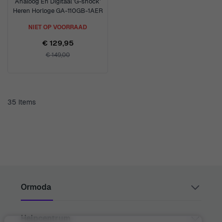
Analoog En Digitaal 'G-shock'
Heren Horloge GA-110GB-1AER
NIET OP VOORRAAD
€ 129,95
€ 149,00
35
Items
Ormoda
Helpcentrum
Juul Grietensstraat 9/11, 2140 Antwerp, Belgium