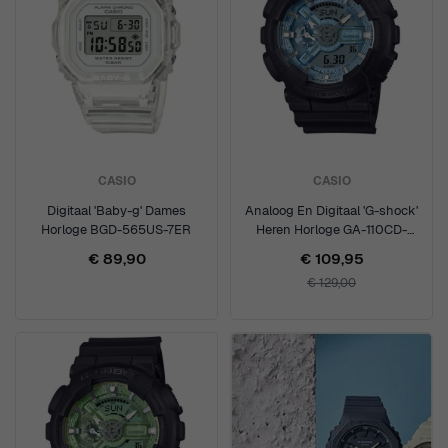
CASIO
CASIO
Digitaal 'Baby-g' Dames
Analoog En Digitaal 'G-shock'
Horloge BGD-565US-7ER
Heren Horloge GA-110CD-
1A2ER
€ 89,90
€ 109,95
€ 129,00