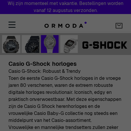
Wij zijn momenteel met vakantie. Bestellingen worden
vanaf 12 augustus verzonden.
Skip to Content
Casio G-Shock horloges
Casio G-Shock: Robuust & Trendy
Toen de eerste Casio G-Shock horloges in de vroege
jaren 80 verschenen, waren de extreem robuuste
digitale horloges revolutionair. Iconisch, edgy en
praktisch onverwoestbaar. Met deze eigenschappen
zijn de Casio G Shock herenhorloges en de
vrouwelijke Casio Baby-G collectie nog steeds een
middelpunt van het Casio-assortiment.
Vrouwelijke en mannelijke trendsetters zullen zeker