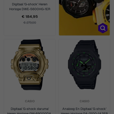
Digitaal 'G-shock' Heren
Horloge DWE-5600HG-1ER
€ 184,95
€ 279,00
CASIO
CASIO
Digitaal 'G-shock daruma'
Analoog En Digitaal 'G-shock'
Heren Horloge GM-6900GDA-
Heren Horloge GA-2100-1A3ER