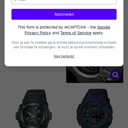
Abonneren
This form is protected by reCAPTCHA - the
Google
Privacy Policy
and
Terms of Service
apply.
CASIO
Door je aan te melden ga je ermee akkoord promotionele e-mails
van Ormoda te ontvangen. Je kunt je op elk moment afmelden.
Analoog En Digitaal 'G-shock'
Heren Horloge GA-100-1A1ER
Nee bedankt
€ 119,00