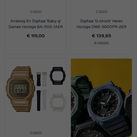
CASIO
CASIO
Analoog En Digitaal 'Baby-g'
Digitaal 'G-shock' Heren
Dames Horloge BA-110X-1AER
Horloge DWE-5600PR-2ER
€ 119,00
€ 139,95
€ 199,00
CASIO