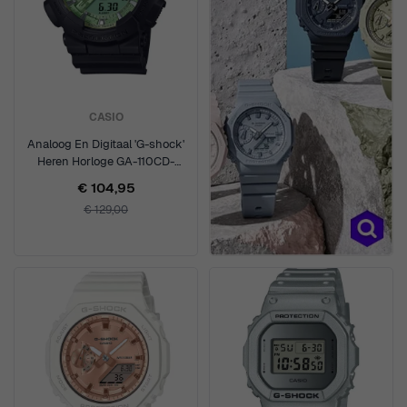
CASIO
Analoog En Digitaal 'G-shock'
Heren Horloge GA-110CD-
1A3ER
€ 104,95
€ 129,00