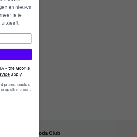
ngen en nieuws
neer je je
uitgeeft.
HA - the
Google
rvice
apply.
rd promotionele e-
 je op elk moment
d Lid Van De Ormoda Club