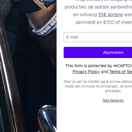
 ondersteuning wenst, ons team staat voor je klaar.
producten, de laatste aanbiedi
en ontvang
10€ korting
wan
aanmeldt en €150 of meer 
E-mail
Abonneren
This form is protected by reCAPTC
Privacy Policy
and
Terms of Se
Door je aan te melden ga je ermee akkoo
mails van Ormoda te ontvangen. Je kunt
afmelden.
Nee bedankt
Helpcentrum
Over Ormoda
Wor