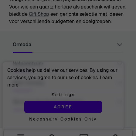
Voor wie een quartz horloge als geschenk wil geven,
biedt de
Gift Shop
een gerichte selectie met ideeën
voor verschillende budgetten en doelgroepen.
Ormoda
Helpcentrum
Juul Grietensstraat 9/11, 2140 Antwerp, Belgium
support@ormoda.com
Cookies help us deliver our services. By using our
Maandag t/m donderdag tussen 09:30 en 18:00 uur
services, you agree to our use of cookies.
Learn
(CET)
Neem Contact Met Ons Op
Over Ormoda
more
Vrijdag tussen 09:30 en 13:00 uur (CET)
Helpcentrum
FAQ
Settings
Bestelinformatie
Over Ons
Word Lid Van De Ormoda Club
Betaalopties
AGREE
De Voordelen Van Ormoda
Verzendinformatie
De Ormoda-Winkel
Retourneren
Necessary Cookies Only
Mis nooit onze nieuwste productupdates. Krijg toegang
Garantie
tot nieuwe collecties en exclusieve aanbiedingen.
Herroeping
E-mail adres