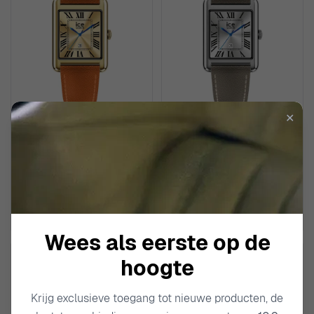
✕
ICE WATCH
ICE WATCH
Digitaal 'Ice smart tks 2.0 -
Digitaal 'Ice smart tks 2.0 -
gold - orange grain' Unisex
silver - grey grain' Unisex
Horloge 025620
Horloge 025621
€ 169,00
€ 169,00
Wees als eerste op de
hoogte
Krijg exclusieve toegang tot nieuwe producten, de