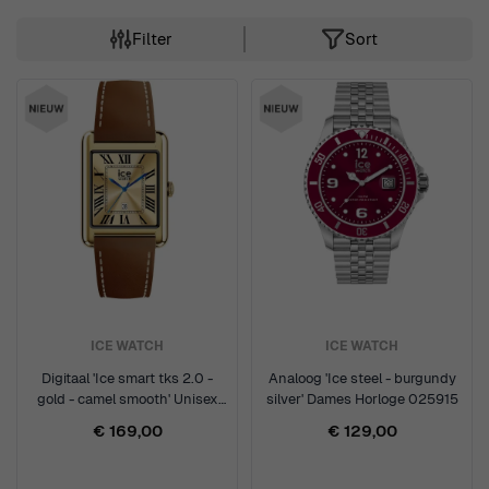
Filter
Sort
Skip to product list
ICE WATCH
ICE WATCH
Digitaal 'Ice smart tks 2.0 -
Analoog 'Ice steel - burgundy
gold - camel smooth' Unisex
silver' Dames Horloge 025915
Horloge 025619
€ 169,00
€ 129,00