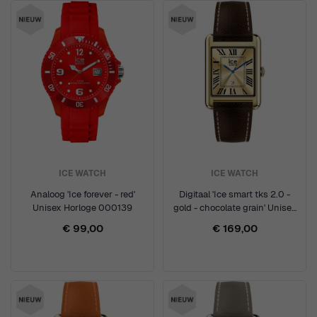
ICE WATCH
ICE WATCH
Analoog 'Ice forever - red'
Digitaal 'Ice smart tks 2.0 -
Unisex Horloge 000139
gold - chocolate grain' Unisex
Horloge 025618
€ 99,00
€ 169,00