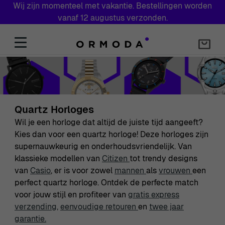
Wij zijn momenteel met vakantie. Bestellingen worden
vanaf 12 augustus verzonden.
Skip to Content
Quartz Horloges
Wil je een horloge dat altijd de juiste tijd aangeeft?
Kies dan voor een quartz horloge! Deze horloges zijn
supernauwkeurig en onderhoudsvriendelijk. Van
klassieke modellen van
Citizen
tot trendy designs
van
Casio
, er is voor zowel
mannen
als
vrouwen
een
perfect quartz horloge. Ontdek de perfecte match
voor jouw stijl en profiteer van
gratis express
verzending,
eenvoudige retouren
en
twee jaar
garantie.