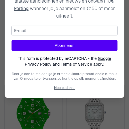
laatste aanbiedingen en nieuws en ontvang
10€
korting
wanneer je je aanmeldt en €150 of meer
uitgeeft.
E-mail
ICE WATCH
ICE WATCH
Abonneren
Digitaal 'Ice smart tks 2.0 -
Analoog 'Ice forever - dark blue'
silver - taupe grain' Unisex
Unisex Horloge 026003
This form is protected by reCAPTCHA - the
Google
Horloge 025622
€ 169,00
€ 99,00
Privacy Policy
and
Terms of Service
apply.
Door je aan te melden ga je ermee akkoord promotionele e-mails
van Ormoda te ontvangen. Je kunt je op elk moment afmelden.
Nee bedankt