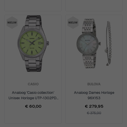
CASIO
BULOVA
Analoog 'Casio collection'
Analoog Dames Horloge
Unisex Horloge UTP-1302PD-
96X153
3A2VEF
€ 60,00
€ 279,95
€ 375,00