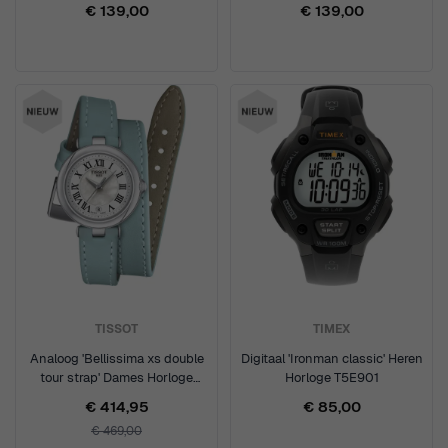
5AER
8AER
€ 139,00
€ 139,00
TISSOT
TIMEX
Analoog 'Bellissima xs double
Digitaal 'Ironman classic' Heren
tour strap' Dames Horloge
Horloge T5E901
T1260101611301
€ 414,95
€ 85,00
€ 469,00