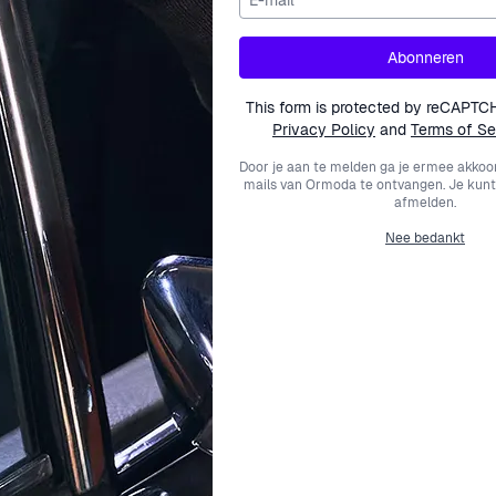
€ 59,00
€ 75,00
Abonneren
This form is protected by reCAPTC
Privacy Policy
and
Terms of Se
Door je aan te melden ga je ermee akkoo
mails van Ormoda te ontvangen. Je kunt
afmelden.
Nee bedankt
ORPHELIA
ORPHELIA