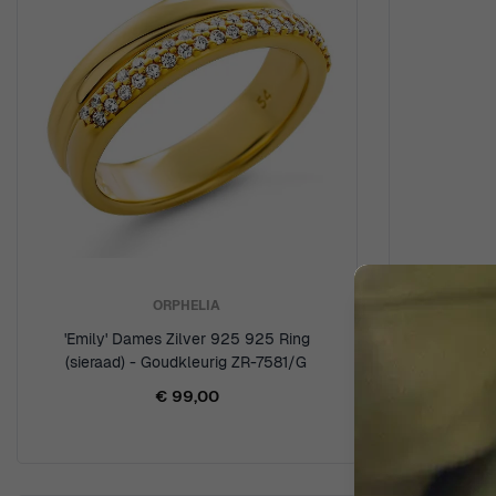
ORPHELIA
'Emily' Dames Zilver 925 925 Ring
'Malaga' D
(sieraad) - Goudkleurig ZR-7581/G
met Ketti
€ 99,00