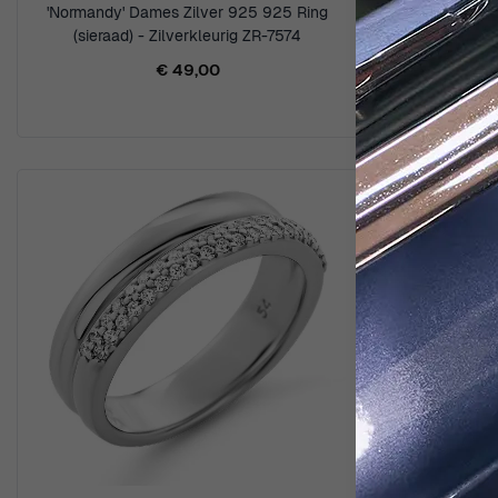
'Normandy' Dames Zilver 925 925 Ring
'Santorin
(sieraad) - Zilverkleurig ZR-7574
(sieraa
€ 49,00