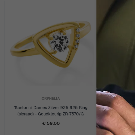
ORPHELIA
'Santorini' Dames Zilver 925 925 Ring
'Madelyn'
(sieraad) - Goudkleurig ZR-7570/G
(sieraa
€ 59,00