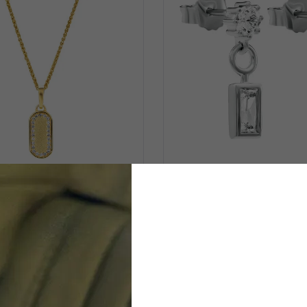
ORPHELIA
ORPHELIA
ames Zilver 925 925 Hanger
'Madelyn' Dames Zilver
ng - Goudkleurig ZH-7573/G
Oorhangers - Zilverkleuri
€ 55,00
€ 60,00