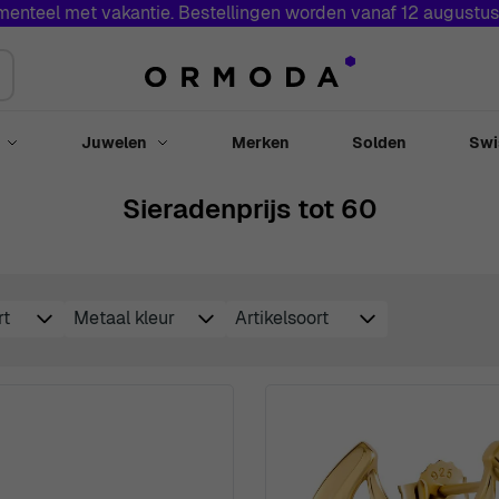
menteel met vakantie. Bestellingen worden vanaf 12 augustu
Juwelen
Merken
Solden
Swi
Toggle submenu for Horloges
Toggle submenu for Juwelen
Sieradenprijs tot 60
rt
Metaal kleur
Artikelsoort
filter
filter