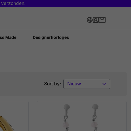
s verzonden.
Language
ss Made
Designerhorloges
Sort by: