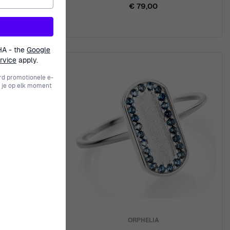
€ 79,00
HA - the
Google
rvice
apply.
rd promotionele e-
 je op elk moment
ORPHELIA