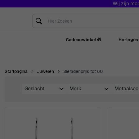
Wij zijn mo
Skip to Content
Hier Zoeken
Cadeauwinkel 🎁
Horloges
Startpagina
Juwelen
Sieradenprijs tot 60
Geslacht
Merk
Metaalsoo
Skip to product list
filter
filter
filter