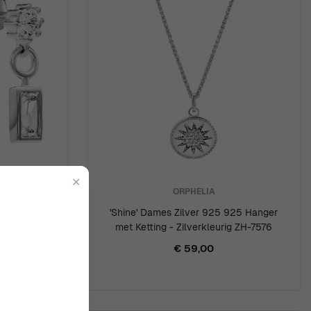
✕
ORPHELIA
 925 925
'Shine' Dames Zilver 925 925 Hanger
g ZO-7583
met Ketting - Zilverkleurig ZH-7576
€ 59,00