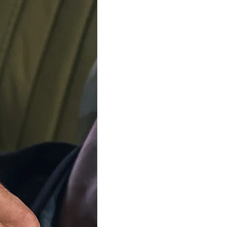
ORPHELIA
ORPHELIA
 Dames Zilver 925 925 Ring
'Palma' Dames Zilver 925
d) - Zilverkleurig ZR-7583
(sieraad) - Zilverkleurig
€ 49,00
€ 99,00