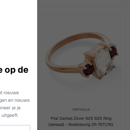
e op de
ot nieuwe
ngen en nieuws
neer je je
ORPHELIA
uitgeeft.
 925 Ring
'Fira' Dames Zilver 925 925 Ring
ZR-7577/G
(sieraad) - Rosékleurig ZR-7571/RG