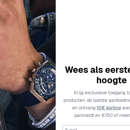
Wees als eerst
hoogte
Krijg exclusieve toegang t
producten, de laatste aanbiedi
en ontvang
10€ korting
wan
ORPHELIA
ORPHELIA
aanmeldt en €150 of meer 
 Dames Zilver 925 925 Ring
'Amore' Dames Zilver 925
) - Goudkleurig ZR-7573/G
(sieraad) - Goudkleurig 
E-mail