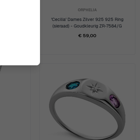
ORPHELIA
 925 Ring
'Cecilia' Dames Zilver 925 925 Ring
 ZR-7585
(sieraad) - Goudkleurig ZR-7584/G
€ 59,00