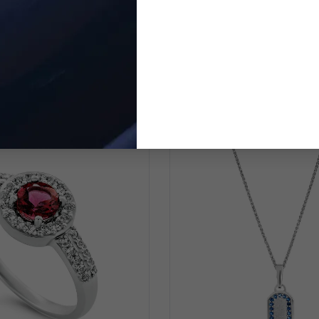
ORPHELIA
ORPHELIA
Dames Zilver 925 925 Ring
'Daisy' Dames Zilver 925
d) - Zilverkleurig ZR-7576
(sieraad) - Zilverkleurig
€ 69,00
€ 75,00