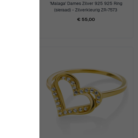
 925 Ring
'Malaga' Dames Zilver 925 925 Ring
ZR-7584/R
(sieraad) - Zilverkleurig ZR-7573
€ 55,00