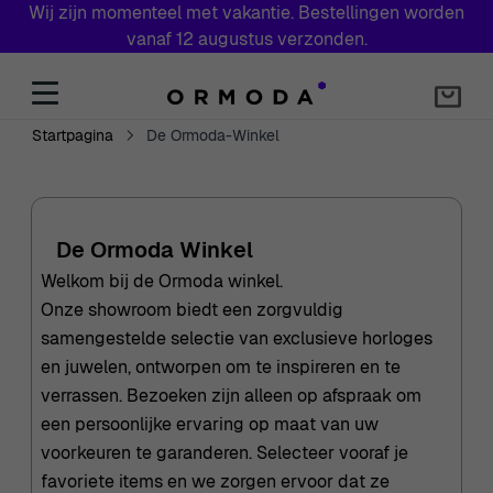
Wij zijn momenteel met vakantie. Bestellingen worden
vanaf 12 augustus verzonden.
Skip to Content
Startpagina
De Ormoda-Winkel
De Ormoda Winkel
Welkom bij de Ormoda winkel.
Onze showroom biedt een zorgvuldig
samengestelde selectie van exclusieve horloges
en juwelen, ontworpen om te inspireren en te
verrassen. Bezoeken zijn alleen op afspraak om
een persoonlijke ervaring op maat van uw
voorkeuren te garanderen. Selecteer vooraf je
favoriete items en we zorgen ervoor dat ze