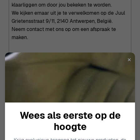
klaarliggen om door jou bekeken te worden.
We kijken ernaar uit je te verwelkomen op de Juul
Grietensstraat 9/11, 2140 Antwerpen, België.
Neem contact met ons op om een afspraak te
maken.
✕
Wees als eerste op de
hoogte