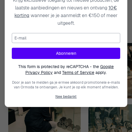
Krijg exclusieve toegang tot nieuwe producten, de
laatste aanbiedingen en nieuws en ontvang
10€
Send
korting
wanneer je je aanmeldt en €150 of meer
uitgeeft.
E-mail
Abonneren
This form is protected by reCAPTCHA - the
Google
Privacy Policy
and
Terms of Service
apply.
Door je aan te melden ga je ermee akkoord promotionele e-mails
van Ormoda te ontvangen. Je kunt je op elk moment afmelden.
Nee bedankt