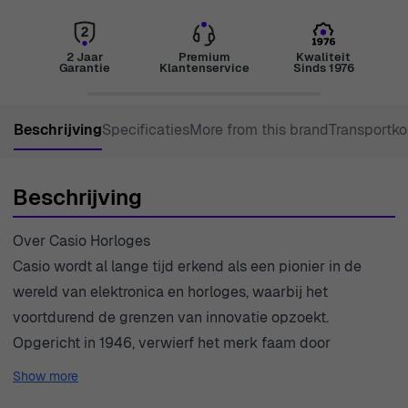
2 Jaar
Premium
Kwaliteit
Garantie
Klantenservice
Sinds 1976
Beschrijving
Specificaties
More from this brand
Transportko
Beschrijving
Over Casio Horloges
Casio wordt al lange tijd erkend als een pionier in de
wereld van elektronica en horloges, waarbij het
voortdurend de grenzen van innovatie opzoekt.
Opgericht in 1946, verwierf het merk faam door
technologie te integreren in stijlvolle horlogedesigns. De
Show more
Vintage-serie eert vooral de klassieke ontwerpen van het