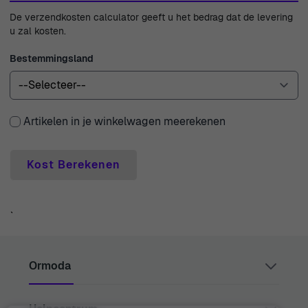
elke stap van het proces te helpen. Met meer dan 45 jaar
De verzendkosten calculator geeft u het bedrag dat de levering
ervaring in de branche hebben we de kennis en expertise
u zal kosten.
om je te begeleiden bij het vinden van het perfecte
Bestemmingsland
horloge of juweel voor je collectie. Kies Ormoda voor een
winkelervaring die om jou, de klant, draait.
Artikelen in je winkelwagen meerekenen
Kost Berekenen
`
Ormoda