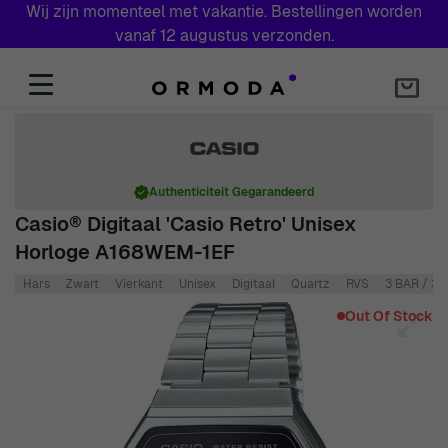
Wij zijn momenteel met vakantie. Bestellingen worden
vanaf 12 augustus verzonden.
Skip to Content
Authenticiteit Gegarandeerd
Casio® Digitaal 'Casio Retro' Unisex
Horloge A168WEM-1EF
Hars
Zwart
Vierkant
Unisex
Digitaal
Quartz
RVS
3 BAR / 3 
Main image
Click to view image in fullscreen
Out Of Stock