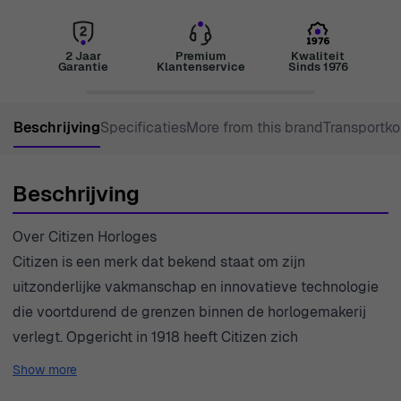
2 Jaar
Premium
Kwaliteit
Garantie
Klantenservice
Sinds 1976
Beschrijving
Specificaties
More from this brand
Transportko
Beschrijving
Over Citizen Horloges
Citizen is een merk dat bekend staat om zijn
uitzonderlijke vakmanschap en innovatieve technologie
die voortdurend de grenzen binnen de horlogemakerij
verlegt. Opgericht in 1918 heeft Citizen zich
gepositioneerd als een leider in het produceren van
Show more
hoogwaardige horloges die geavanceerde technologie