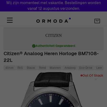
Wij zijn momenteel met vakantie. Bestellingen worden
vanaf 12 augustus verzonden.
Skip to Content
Authenticiteit Gegarandeerd
Citizen® Analoog Heren Horloge BM7108-
22L
41mm
RVS
Blauw
Rond
Mannen
Analoog
Eco-Drive
Leer
Main image
Click to view image in fullscreen
Out Of Stock