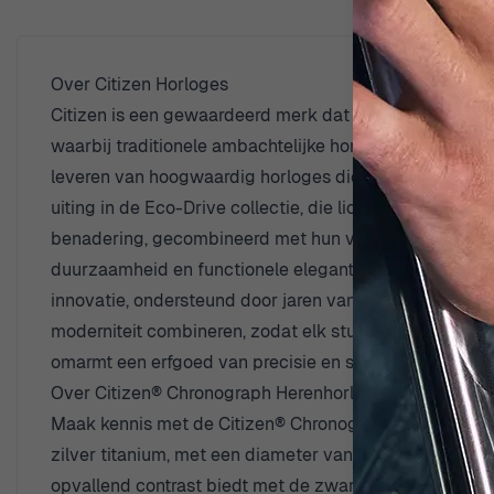
Over Citizen Horloges
Citizen is een gewaardeerd merk dat vooroploopt in hor
waarbij traditionele ambachtelijke horlogeproductie 
leveren van hoogwaardig horloges die niet alleen stij
uiting in de Eco-Drive collectie, die licht gebruikt o
benadering, gecombineerd met hun vakmanschap en aan
duurzaamheid en functionele elegantie, cateren Citizen 
innovatie, ondersteund door jaren van uitmuntendheid in 
moderniteit combineren, zodat elk stuk niet alleen een 
omarmt een erfgoed van precisie en stijl dat de tand de
Over Citizen® Chronograph Herenhorloge CA0700-86
Maak kennis met de Citizen® Chronograph Herenhorloge
zilver titanium, met een diameter van 41 mm en een di
opvallend contrast biedt met de zwarte wijzerplaat. Het