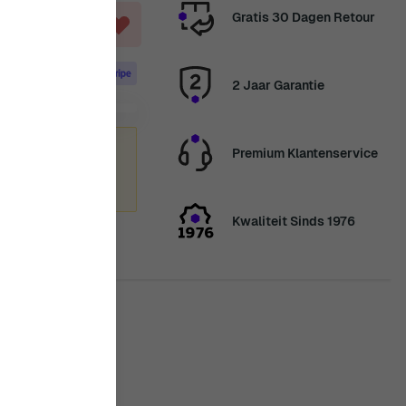
Gratis 30 Dagen Retour
2 Jaar Garantie
zomervakantie
Premium Klantenservice
enden we
nkt voor uw geduld.
Kwaliteit Sinds 1976
is in stock