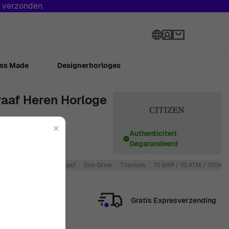
s verzonden.
Language
ss Made
Designerhorloges
raaf Heren Horloge
✕
Authenticiteit
Gegarandeerd
Mannen
Chronograaf
Eco-Drive
Titanium
10 BAR / 10 ATM / 100m /
Gratis Expresverzending