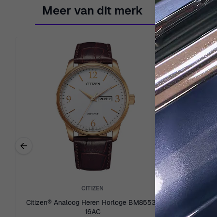
Meer van dit merk
←
Previous related products
CITIZEN
Citizen® Analoog Heren Horloge BM8553-
Citizen® A
16AC