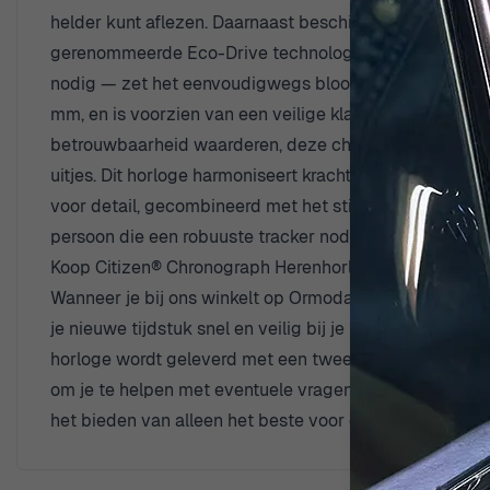
helder kunt aflezen. Daarnaast beschikt het over een
gerenommeerde Eco-Drive technologie van Citizen, wat 
nodig — zet het eenvoudigwegs bloot aan licht en geni
mm, en is voorzien van een veilige klapsluiting met ee
betrouwbaarheid waarderen, deze chronograaf heeft een
uitjes. Dit horloge harmoniseert kracht met elegantie,
voor detail, gecombineerd met het stijlvolle ontwerp, ga
persoon die een robuuste tracker nodig heeft, het Cit
Koop Citizen® Chronograph Herenhorloge CA0700-86E
Wanneer je bij ons winkelt op Ormoda, kun je een uitz
je nieuwe tijdstuk snel en veilig bij je thuis arriveer
horloge wordt geleverd met een twee jaar garantie, zod
om je te helpen met eventuele vragen, zodat je de pers
het bieden van alleen het beste voor onze klanten, wa