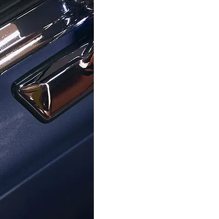
CITIZEN
CITIZEN
naloog Heren Horloge AW0130-
Citizen® Chronograaf Heren
85ZE
CA4630-53X