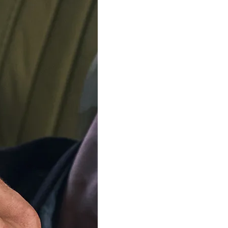
SOLD OUT
Ons team is met 
Vanaf 12 augustus verz
bestellingen weer. Beda
Notify me when this product 
Description
Specificaties
Transportkosten