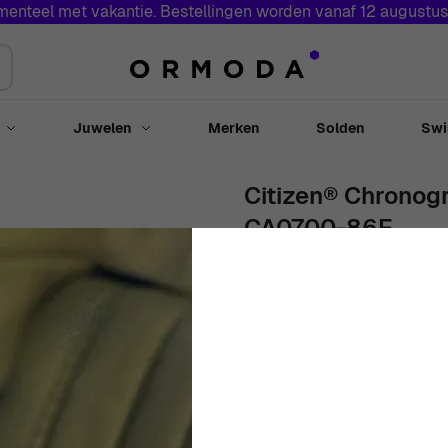
menteel met vakantie. Bestellingen worden vanaf 12 augustu
Juwelen
Merken
Solden
Swi
Toggle submenu for Horloges
Toggle submenu for Juwelen
Citizen® Chronog
CA0700-86E
41mm
Titanium
Zwart
Rond
€
349
00
Out Of Stock