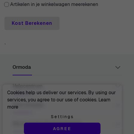
Artikelen in je winkelwagen meerekenen
Kost Berekenen
`
Ormoda
Helpcentrum
Juul Grietensstraat 9/11, 2140 Antwerp, Belgium
support@ormoda.com
Cookies help us deliver our services. By using our
Maandag t/m donderdag tussen 09:30 en 18:00 uur
services, you agree to our use of cookies.
Learn
(CET)
Neem Contact Met Ons Op
Over Ormoda
more
Vrijdag tussen 09:30 en 13:00 uur (CET)
Helpcentrum
FAQ
Settings
Bestelinformatie
Over Ons
Word Lid Van De Ormoda Club
Betaalopties
AGREE
De Voordelen Van Ormoda