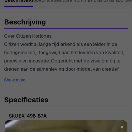
Beschrijving
Specificaties
More from this brand
Transportko
Beschrijving
Over Citizen Horloges
Citizen wordt al lange tijd erkend als een leider in de
horlogemakerij, toegewijd aan het leveren van kwaliteit,
precisie en innovatie. Opgericht met de visie om bij te
dragen aan de samenleving door middel van creatief
vakmanschap, creëert Citizen tijdpieces die niet alleen
Show more
functioneel zijn, maar ook een geest van elegantie en
tijdloze stijl belichamen. Het merk legt de nadruk op
Specificaties
duurzaamheid door middel van zijn Eco-Drive
technologie, waarmee licht wordt benut om horloges van
SKU
EX1498-87A
energie te voorzien, waardoor de impact op het milieu
wordt verminderd. Met een focus op vakmanschap
✕
EAN
4974374274540