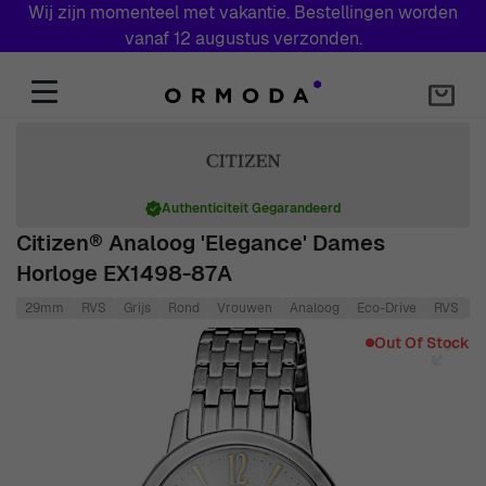
Wij zijn momenteel met vakantie. Bestellingen worden
vanaf 12 augustus verzonden.
Skip to Content
Authenticiteit Gegarandeerd
Citizen® Analoog 'Elegance' Dames
Horloge EX1498-87A
29mm
RVS
Grijs
Rond
Vrouwen
Analoog
Eco-Drive
RVS
5
Main image
Click to view image in fullscreen
Out Of Stock