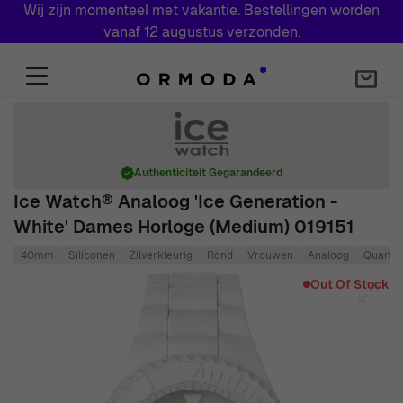
Wij zijn momenteel met vakantie. Bestellingen worden
vanaf 12 augustus verzonden.
Skip to Content
Authenticiteit Gegarandeerd
Ice Watch® Analoog 'Ice Generation -
White' Dames Horloge (Medium) 019151
40mm
Siliconen
Zilverkleurig
Rond
Vrouwen
Analoog
Quartz
Main image
Click to view image in fullscreen
Out Of Stock