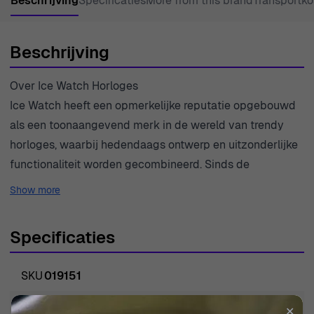
Beschrijving
Specificaties
More from this brand
Transportko
Beschrijving
Over Ice Watch Horloges
Ice Watch heeft een opmerkelijke reputatie opgebouwd
als een toonaangevend merk in de wereld van trendy
horloges, waarbij hedendaags ontwerp en uitzonderlijke
functionaliteit worden gecombineerd. Sinds de
oprichting heeft het merk zich gericht op het creëren van
Show more
kwaliteitshorloges die zowel modieus als toegankelijk
zijn. De Ice Generation collectie belichaamt deze filosofie
Specificaties
en toont speelse kleuren en innovatieve ontwerpen die
een divers publiek aanspreken, vooral vrouwen die op
SKU
019151
zoek zijn naar veelzijdige, casual elegantie. Ice Watch
stelt zich ten doel zelfexpressie te bevorderen met
EAN
4895173302220
✕