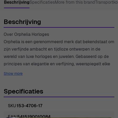
Beschrijving
Specificaties
More from this brand
Transportko
Beschrijving
Over Orphelia Horloges
Orphelia is een gerenommeerd merk dat bekendstaat om
zijn verfijnde ambacht en tijdloze ontwerpen in de
wereld van luxe horloges en juwelen. Gebaseerd op de
principes van elegantie en verfijning, weerspiegelt elke
creatie een perfecte mix van traditie en moderniteit. Met
Show more
een focus op het leveren van hoogwaardige tijdpieces,
besteedt Orphelia nauwgezette aandacht aan detail,
Specificaties
waardoor elk stuk voldoet aan de hoogste normen. Hun
collecties zijn ontworpen voor vrouwen die de kunst van
SKU
153-4706-17
het fijne horlogemaking waarderen, en belichamen zowel
stijl als functie. Het merk staat bekend om het gebruik
EAN
5415190010084