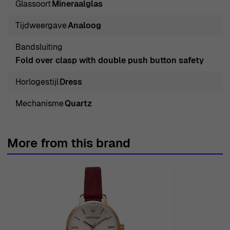
Glassoort
Mineraalglas
zijn vouwsluiting en dubbele drukknop veiligheid. Met
een waterbestendigheid tot 3 bar is dit horloge praktisch
Tijdweergave
Analoog
voor dagelijks gebruik zonder in te boeten op stijl. Of je
Bandsluiting
nu een formele gelegenheid bijwoont of geniet van een
Fold over clasp with double push button safety
casual dagje uit, het Orphelia 'La Belle' horloge is het
perfecte accessoire om jouw unieke vrouwelijkheid te
Horlogestijl
Dress
uiten. Dit tijdpiece vertelt niet alleen de tijd, maar dient
Mechanisme
Quartz
ook als een herinnering aan de schoonheid in elk
moment.
Koop Orphelia® Analogue 'La Belle' Dames Horloge bij
More from this brand
Ormoda
Bij Ormoda zijn we er trots op een winkelervaring te
bieden die prioriteit geeft aan de behoeften van onze
klanten. Geniet van het gemak van gratis
expresverzending met premium koeriers, zodat je luxe
aankoop snel en veilig bij je aan huis aankomt. We bieden