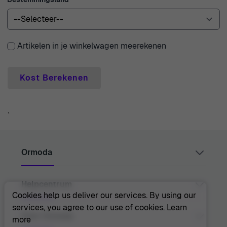
Artikelen in je winkelwagen meerekenen
Kost Berekenen
`
Ormoda
Helpcentrum
Juul Grietensstraat 9/11, 2140 Antwerp, Belgium
support@ormoda.com
Cookies help us deliver our services. By using our
Maandag t/m donderdag tussen 09:30 en 18:00 uur
services, you agree to our use of cookies.
Learn
(CET)
Neem Contact Met Ons Op
Over Ormoda
more
Vrijdag tussen 09:30 en 13:00 uur (CET)
Helpcentrum