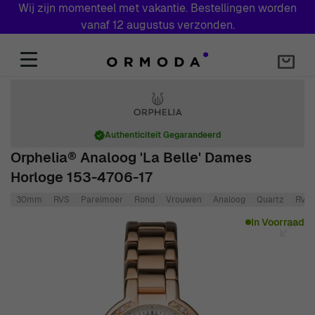
Wij zijn momenteel met vakantie. Bestellingen worden
vanaf 12 augustus verzonden.
Skip to Content
Authenticiteit Gegarandeerd
Orphelia® Analoog 'La Belle' Dames
Horloge 153-4706-17
30mm
RVS
Parelmoer
Rond
Vrouwen
Analoog
Quartz
RVS
Main image
Click to view image in fullscreen
In Voorraad