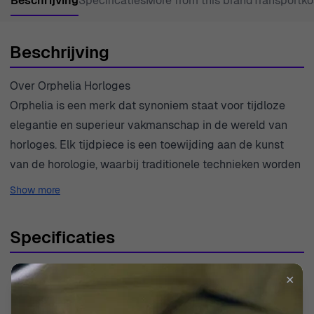
Beschrijving
Specificaties
More from this brand
Transportko
Beschrijving
Over Orphelia Horloges
Orphelia is een merk dat synoniem staat voor tijdloze
elegantie en superieur vakmanschap in de wereld van
horloges. Elk tijdpiece is een toewijding aan de kunst
van de horologie, waarbij traditionele technieken worden
gecombineerd met eigentijds ontwerp. Het merk legt een
Show more
sterke nadruk op kwaliteit en zorgt ervoor dat elk
horloge voldoet aan hoge normen van precisie en stijl.
Specificaties
Met een rijke erfenis en een passie voor fijne details richt
Orphelia zich op de veeleisende gentleman die
SKU
OR61900
✕
betrouwbaarheid en verfijning waardeert. Hun collecties
zijn ontworpen om veelzijdig te zijn, en bieden het
EAN
5415190120363