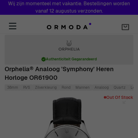
Wij zijn momenteel met vakantie. Bestellingen worden
vanaf 12 augustus verzonden.
Skip to Content
Authenticiteit Gegarandeerd
Orphelia® Analoog 'Symphony' Heren
Horloge OR61900
38mm
RVS
Zilverkleurig
Rond
Mannen
Analoog
Quartz
Lee
Main image
Click to view image in fullscreen
Out Of Stock