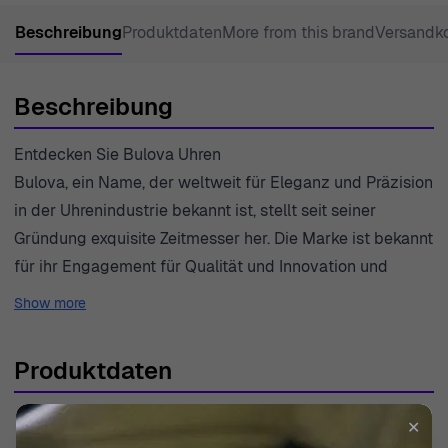
Beschreibung
Produktdaten
More from this brand
Versandk
Beschreibung
Entdecken Sie Bulova Uhren
Bulova, ein Name, der weltweit für Eleganz und Präzision
in der Uhrenindustrie bekannt ist, stellt seit seiner
Gründung exquisite Zeitmesser her. Die Marke ist bekannt
für ihr Engagement für Qualität und Innovation und
bietet luxuriöse Designs, die dem Test der Zeit
Show more
standhalten. Mit einem reichen Erbe, das bis ins Jahr
1875 zurückreicht, verkörpert Bulova das Wesen
Produktdaten
amerikanischer Uhrmacherkunst. Jede Bulova-Uhr ist ein
Zeugnis ihres unermüdlichen Strebens nach Perfektion
SKU
98R230
✕
und Handwerkskunst, kombiniert mit fortschrittlicher