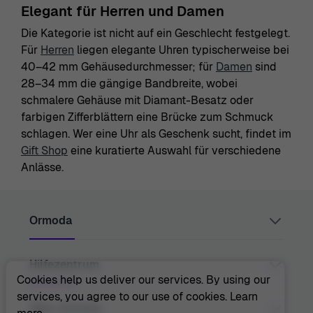
Elegant für Herren und Damen
Die Kategorie ist nicht auf ein Geschlecht festgelegt.
Für
Herren
liegen elegante Uhren typischerweise bei
40–42 mm Gehäusedurchmesser; für
Damen
sind
28–34 mm die gängige Bandbreite, wobei
schmalere Gehäuse mit Diamant-Besatz oder
farbigen Zifferblättern eine Brücke zum Schmuck
schlagen. Wer eine Uhr als Geschenk sucht, findet im
Gift Shop
eine kuratierte Auswahl für verschiedene
Anlässe.
Ormoda
Hilfezentrum
Juul Grietensstraat 9/11, 2140 Antwerp, Belgium
support@ormoda.com
Cookies help us deliver our services. By using our
Montag bis Donnerstag zwischen 9:30 und 18:00 Uhr
services, you agree to our use of cookies.
Learn
(MEZ)
Kontakt
Über Ormoda