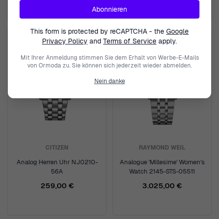
Abonnieren
This form is protected by reCAPTCHA - the
Google
Privacy Policy
and
Terms of Service
apply.
Mit Ihrer Anmeldung stimmen Sie dem Erhalt von Werbe-E-Mails
von Ormoda zu. Sie können sich jederzeit wieder abmelden.
Nein danke
CITIZEN
RAYMOND WEIL
Analog Herren Uhr NJ0210-
Analogue 'Millesime' Women's
56A
Watch 2145-STS-05511
259,00 €
3.025,00 €