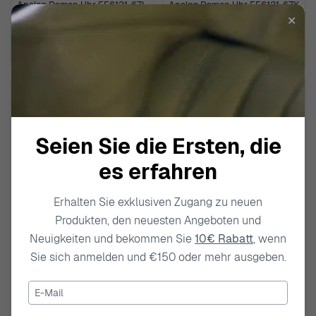
Analog Damen Uhr FE6121-67L
Analog Damen Uhr FE6121-67X
✕
159,00 €
159,00 €
Seien Sie die Ersten, die
es erfahren
Erhalten Sie exklusiven Zugang zu neuen
Produkten, den neuesten Angeboten und
Neuigkeiten und bekommen Sie
10€ Rabatt
, wenn
CITIZEN
CITIZEN
Sie sich anmelden und €150 oder mehr ausgeben.
Analog Herren Uhr NJ0210-
Analog Herren Uhr NJ0210-
05E
13L
E-Mail
249,00 €
249,00 €