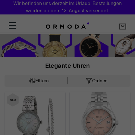
Wir befinden uns derzeit im Urlaub. Bestellungen
werden ab dem 12. August versendet.
Zum Inhalt springen
Elegante Uhren
Filtern
Ordnen
Skip to product list