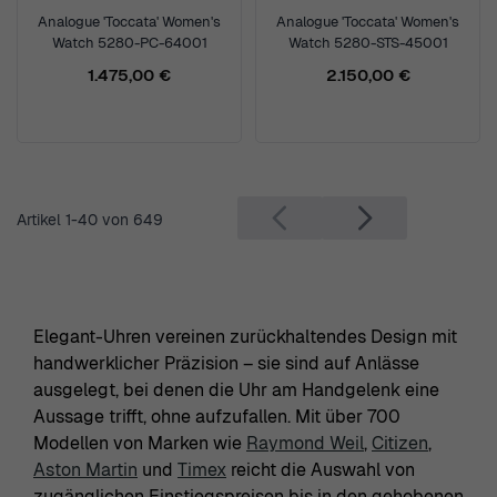
Analogue 'Toccata' Women's
Analogue 'Toccata' Women's
Watch 5280-PC-64001
Watch 5280-STS-45001
1.475,00 €
2.150,00 €
Artikel
1
-
40
von
649
Elegant-Uhren vereinen zurückhaltendes Design mit
handwerklicher Präzision – sie sind auf Anlässe
ausgelegt, bei denen die Uhr am Handgelenk eine
Aussage trifft, ohne aufzufallen. Mit über 700
Modellen von Marken wie
Raymond Weil
,
Citizen
,
Aston Martin
und
Timex
reicht die Auswahl von
zugänglichen Einstiegspreisen bis in den gehobenen