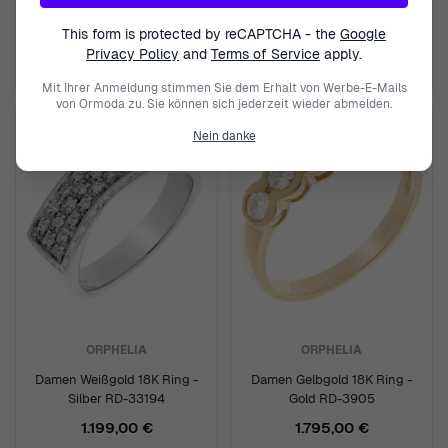
Gold RD-3013
Silber RD-3011/1
1.999,00 €
1.150,00 €
This form is protected by reCAPTCHA - the
Google
Privacy Policy
and
Terms of Service
apply.
Mit Ihrer Anmeldung stimmen Sie dem Erhalt von Werbe-E-Mails
von Ormoda zu. Sie können sich jederzeit wieder abmelden.
Nein danke
ORPHELIA
ORPHELIA
Damen Weißgold 18K Ring -
Damen Gelbgold 18K Ring -
Silber RD-33194
Gold RD-3905
1.199,00 €
1.795,00 €