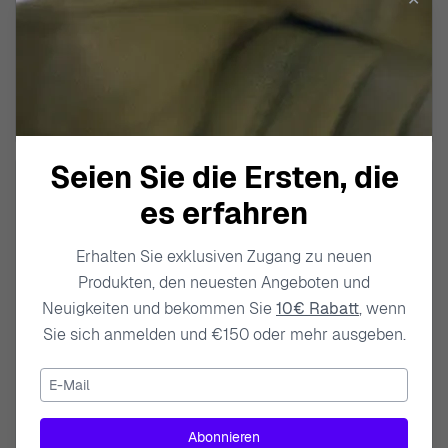
ORPHELIA
ORPHELIA
Damen Weißgold 18K Ring -
Damen Gelbgold 18K Ring -
Silber RD-33218/1
Gold RD-33079
895,00 €
2.495,00 €
Seien Sie die Ersten, die
es erfahren
Erhalten Sie exklusiven Zugang zu neuen
Produkten, den neuesten Angeboten und
Neuigkeiten und bekommen Sie
10€ Rabatt
, wenn
Sie sich anmelden und €150 oder mehr ausgeben.
E-Mail
ORPHELIA
ORPHELIA
Damen Gelbgold 18K Ring -
Damen Weißgold 18K Ring -
Abonnieren