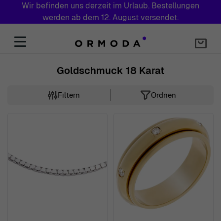
Wir befinden uns derzeit im Urlaub. Bestellungen
werden ab dem 12. August versendet.
Zum Inhalt springen
Goldschmuck 18 Karat
Filtern
Ordnen
Skip to product list