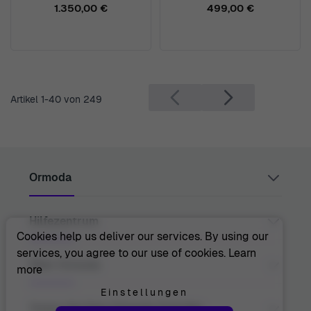
1.350,00 €
499,00 €
Artikel
1
-
40
von
249
Ormoda
Hilfezentrum
Juul Grietensstraat 9/11, 2140 Antwerp, Belgium
support@ormoda.com
Cookies help us deliver our services. By using our
Montag bis Donnerstag zwischen 9:30 und 18:00 Uhr
services, you agree to our use of cookies.
Learn
(MEZ)
Kontakt
Über Ormoda
more
Freitag zwischen 9:30 und 13:00 Uhr (MEZ)
Hilfezentrum
FAQ
Einstellungen
Infos Zur Bestellung
Über Uns
Treten Sie Dem Ormoda Club Bei