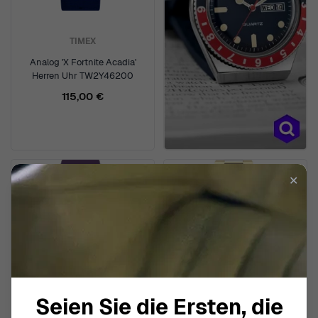
TIMEX
Analog 'X Fortnite Acadia'
Herren Uhr TW2Y46200
115,00 €
✕
Seien Sie die Ersten, die