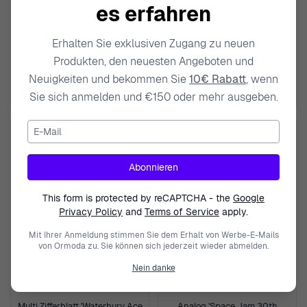
es erfahren
TIMEX
TIMEX
Analog 'X Fortnite Acadia'
Analog 'X Fortnite Essex'
Erhalten Sie exklusiven Zugang zu neuen
Herren Uhr TW2Y46300
Herren Uhr TW2Y47200
Produkten, den neuesten Angeboten und
115,00 €
139,00 €
Neuigkeiten und bekommen Sie
10€ Rabatt
, wenn
Sie sich anmelden und €150 oder mehr ausgeben.
E-Mail
Abonnieren
This form is protected by reCAPTCHA - the
Google
Privacy Policy
and
Terms of Service
apply.
Mit Ihrer Anmeldung stimmen Sie dem Erhalt von Werbe-E-Mails
von Ormoda zu. Sie können sich jederzeit wieder abmelden.
Nein danke
TIMEX
TIMEX
Multi Zifferblatt 'Waterbury Ace
Analog 'Space Jam 30th