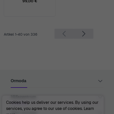
99,00 €
Artikel
1
-
40
von
336
Ormoda
Hilfezentrum
Juul Grietensstraat 9/11, 2140 Antwerp, Belgium
support@ormoda.com
Cookies help us deliver our services. By using our
Montag bis Donnerstag zwischen 9:30 und 18:00 Uhr
services, you agree to our use of cookies.
Learn
(MEZ)
Kontakt
Über Ormoda