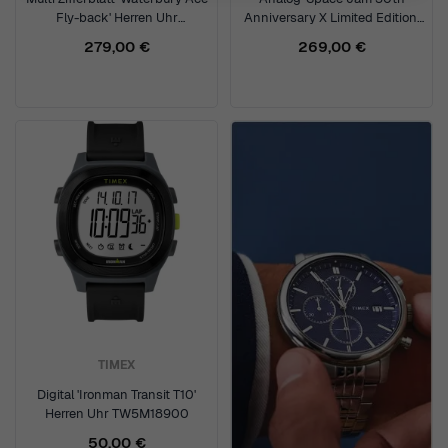
Fly-back' Herren Uhr
Anniversary X Limited Edition'
TW2Y70000
Herren Uhr TW2Y79100
279,00 €
269,00 €
TIMEX
Digital 'Ironman Transit T10'
Herren Uhr TW5M18900
50,00 €