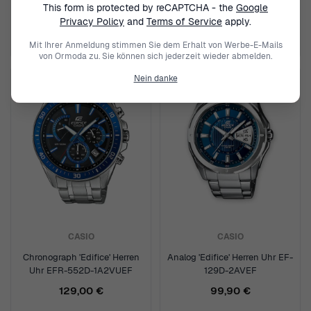
This form is protected by reCAPTCHA - the
Google
149,00 €
119,00 €
Privacy Policy
and
Terms of Service
apply.
Mit Ihrer Anmeldung stimmen Sie dem Erhalt von Werbe-E-Mails
von Ormoda zu. Sie können sich jederzeit wieder abmelden.
Nein danke
CASIO
CASIO
Chronograph 'Edifice' Herren
Analog 'Edifice' Herren Uhr EF-
Uhr EFR-552D-1A2VUEF
129D-2AVEF
129,00 €
99,90 €