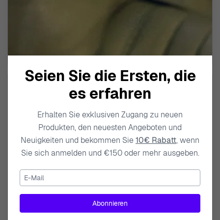
Chronograph 'Edifice' Herren
Chronograph 'Edifice' Herren
Uhr EFV-620D-1A2VUEF
Uhr EFV-560D-2AVUEF
129,00 €
119,00 €
Seien Sie die Ersten, die
es erfahren
Erhalten Sie exklusiven Zugang zu neuen
Produkten, den neuesten Angeboten und
Neuigkeiten und bekommen Sie
10€ Rabatt
, wenn
Sie sich anmelden und €150 oder mehr ausgeben.
E-Mail
CASIO
CASIO
Abonnieren
Chronograph 'Edifice' Herren
Chronograph 'Edifice' Herren
Uhr EFR-556DB-1AVUEF
Uhr EFR-552D-1AVUEF