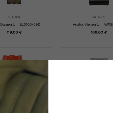
CITIZEN
CITIZEN
 Damen Uhr EL3106-59D
Analog Herren Uhr AW1
119,00 €
189,00 €