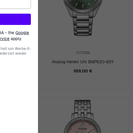
HA - the
Google
rvice
apply.
halt von Werbe-E-
CITIZEN
jederzeit wieder
51-00LC
Analog Herren Uhr BM7620-83Y
189,00 €