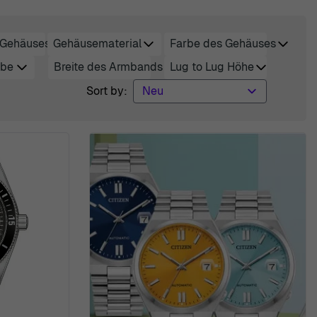
 Gehäuses
Gehäusematerial
Farbe des Gehäuses
filter
filter
filter
rbe
Breite des Armbands
Lug to Lug Höhe
filter
filter
Sort by: