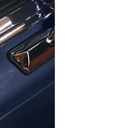
CITIZEN
CITIZEN
aph Herren Uhr CA4714-04A
Chronograph Herren Uhr C
269,00 €
269,00 €