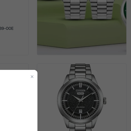
889-00E
✕