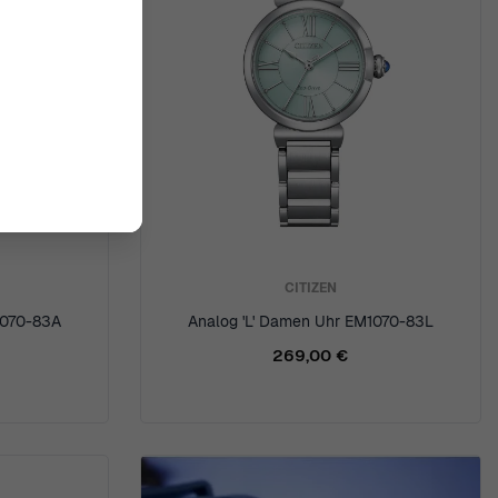
CITIZEN
1070-83A
Analog 'L' Damen Uhr EM1070-83L
269,00 €