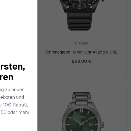
CITIZEN
122-64A
Chronograph Herren Uhr AT2565-05E
299,00 €
rsten,
hren
ang zu neuen
geboten und
ie
10€ Rabatt
,
150 oder mehr