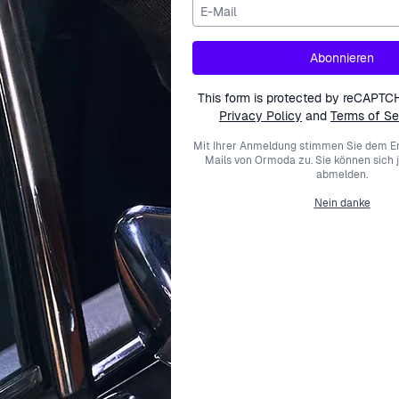
E-Mail
Abonnieren
This form is protected by reCAPTC
Privacy Policy
and
Terms of Se
Mit Ihrer Anmeldung stimmen Sie dem Er
CITIZEN
CITIZEN
Mails von Ormoda zu. Sie können sich 
abmelden.
aph Herren Uhr AT2569-04L
Analog Herren Uhr AW01
Nein danke
269,00 €
169,00 €