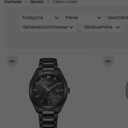
Startseite
Marken
Citizen Uhren
Kategorie
Preise
Geschlec
Skip to product list
filter
filter
filte
Gehäusedurchmesser
Gehäusehöhe
filter
filter