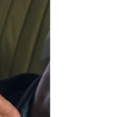
CITIZEN
CITIZEN
tal 'Wave Tracker' Herren Uhr
Analog 'Series 8' Herren U
JV3000-13E
51W
549,00 €
889,50 €
895,00 €