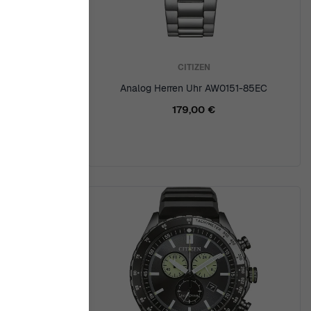
CITIZEN
hr NB6080-
Analog Herren Uhr AW0151-85EC
179,00 €