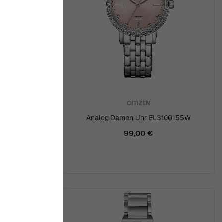
CITIZEN
A4714-55E
Analog Damen Uhr EL3100-55W
99,00 €