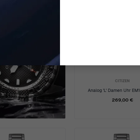
CITIZEN
Analog 'L' Damen Uhr EM
269,00 €