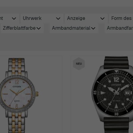
ht
Uhrwerk
Anzeige
Form des
r
filter
filter
Zifferblattfarbe
Armbandmaterial
Armbandfa
filter
filter
filter