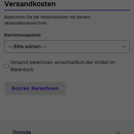
Versandkosten
Qualität unserer Kollektion unterstreicht. Unser
Expertenteam steht Ihnen jederzeit mit professionellem
Berechnen Sie die Versandkosten mit diesem
Kundensupport zur Verfügung. Verlassen Sie sich auf die
Versandkostenrechner
Erfahrung, die Ormoda seit 1976 in der Branche sammelt,
Bestimmungsland
um Ihnen exklusive Uhren und Schmuck von höchstem
Standard anzubieten.
Versand berechnen, einschließlich der Artikel im
Warenkorb
Kosten Berechnen
`
Ormoda