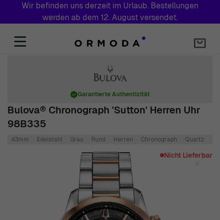
Wir befinden uns derzeit im Urlaub. Bestellungen
werden ab dem 12. August versendet.
Zum Inhalt springen
Garantierte Authentizität
Bulova® Chronograph 'Sutton' Herren Uhr
98B335
43mm
Edelstahl
Grau
Rund
Herren
Chronograph
Quartz
Ed
Main image
Click to view image in fullscreen
Nicht Lieferbar