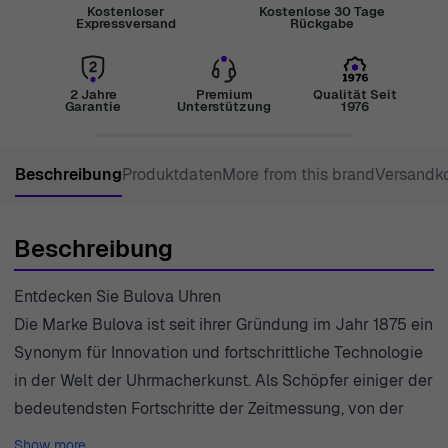
Kostenloser
Kostenlose 30 Tage
Expressversand
Rückgabe
2 Jahre
Premium
Qualität Seit
Garantie
Unterstützung
1976
Beschreibung
Produktdaten
More from this brand
Versandk
Beschreibung
Entdecken Sie Bulova Uhren
Die Marke Bulova ist seit ihrer Gründung im Jahr 1875 ein
Synonym für Innovation und fortschrittliche Technologie
in der Welt der Uhrmacherkunst. Als Schöpfer einiger der
bedeutendsten Fortschritte der Zeitmessung, von der
Einführung der ersten Elektronenuhr bis hin zur
Show more