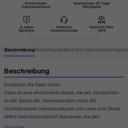
Kostenloser
Kostenlose 30 Tage
Expressversand
Rückgabe
2 Jahre
Premium
Qualität Seit
Garantie
Unterstützung
1976
Beschreibung
Produktdaten
More from this brand
Versandk
Beschreibung
Entdecken Sie Casio Uhren
Casio ist eine renommierte Marke, die seit Jahrzehnten
an der Spitze der Uhreninnovation steht. Mit
fachmännischer Handwerkskunst und Liebe zum Detail
liefert Casio kontinuierlich Zeitmesser, die den
unterschiedlichen Lebensstilen von Menschen auf der
Show more