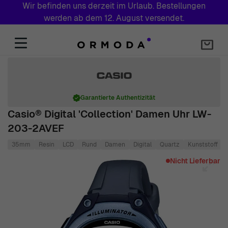
Wir befinden uns derzeit im Urlaub. Bestellungen
werden ab dem 12. August versendet.
Zum Inhalt springen
Garantierte Authentizität
Casio® Digital 'Collection' Damen Uhr LW-
203-2AVEF
35mm
Resin
LCD
Rund
Damen
Digital
Quartz
Kunststoff
Main image
Click to view image in fullscreen
Nicht Lieferbar