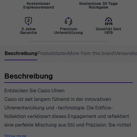
Kostenloser
Kostenlose 30 Tage
Expressversand
Rückgabe
2 Jahre
Premium
Qualität Seit
Garantie
Unterstützung
1976
Beschreibung
Produktdaten
More from this brand
Versandk
Beschreibung
Entdecken Sie Casio Uhren
Casio ist seit langem führend in der innovativen
Uhrenentwicklung und -technologie. Die Edifice-
Kollektion verkörpert dieses Engagement und reflektiert
eine perfekte Mischung aus Stil und Präzision. Sie richtet
sich an Herren, die Wert auf Raffinesse legen, ohne die
Show more