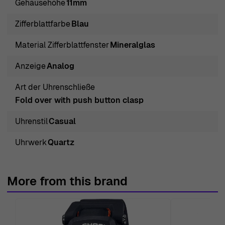
Gehäusehöhe
11mm
Zeitgenauigkeit, was für den hektischen Lebensstil von
heute entscheidend ist. Mit einer Dicke von 11mm bietet
Zifferblattfarbe
Blau
sie die ideale Balance zwischen Robustheit und
Material Zifferblattfenster
Mineralglas
Tragekomfort. Das Mineralglas schützt das Zifferblatt vor
Kratzern, während die Klappschließe mit Druckknopf
Anzeige
Analog
einen sicheren Sitz am Handgelenk gewährleistet. Mit
Art der Uhrenschließe
einer Länge von 21cm und einer Breite von 18mm
Fold over with push button clasp
spiegelt das Edelstahlband die Qualität des Gehäuses
wider und rundet das ästhetische Gesamtbild der Uhr
Uhrenstil
Casual
ab. Diese Zeitmesser verfügt auch über eine
Uhrwerk
Quartz
Datumsanzeige, was sie zu einem unverzichtbaren
Begleiter für den Alltag macht. Mit einer
Wasserdichtigkeit von bis zu 10 bares hält diese Uhr
More from this brand
problemlos Spritzern stand und eignet sich so für
verschiedene Aktivitäten. Egal, ob Sie an einem legeren
Treffen oder einer professionellen Besprechung