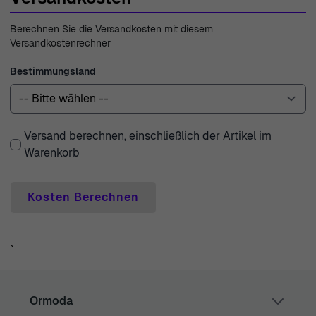
für Ihre Investition gibt. Unser Expertenteam für
Berechnen Sie die Versandkosten mit diesem
Kundenservice steht Ihnen jederzeit zur Verfügung, um
Versandkostenrechner
alle Fragen oder Anliegen zu beantworten. Mit über 45
Jahren Erfahrung seit 1976 können Sie Ormoda vertrauen,
Bestimmungsland
außergewöhnliche Qualität und Service mit jedem Kauf
zu liefern.
Versand berechnen, einschließlich der Artikel im
Warenkorb
Kosten Berechnen
`
Ormoda