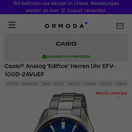
Wir befinden uns derzeit im Urlaub. Bestellungen
werden ab dem 12. August versendet.
Zum Inhalt springen
Garantierte Authentizität
Casio® Analog 'Edifice' Herren Uhr EFV-
100D-2AVUEF
40mm
Edelstahl
Blau
Rund
Herren
Analog
Quartz
Edelstahl
Main image
Click to view image in fullscreen
Nicht Lieferbar