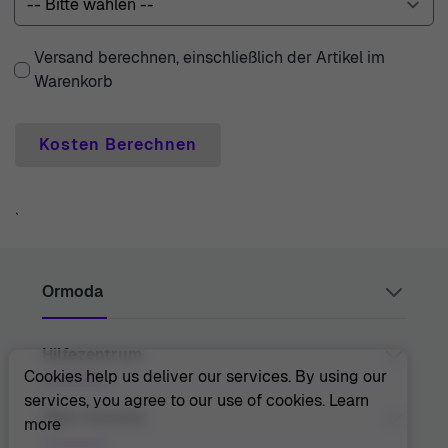
Versand berechnen, einschließlich der Artikel im
Warenkorb
Kosten Berechnen
`
Ormoda
Hilfezentrum
Juul Grietensstraat 9/11, 2140 Antwerp, Belgium
support@ormoda.com
Cookies help us deliver our services. By using our
Montag bis Donnerstag zwischen 9:30 und 18:00 Uhr
services, you agree to our use of cookies.
Learn
(MEZ)
Kontakt
Über Ormoda
more
Freitag zwischen 9:30 und 13:00 Uhr (MEZ)
Hilfezentrum