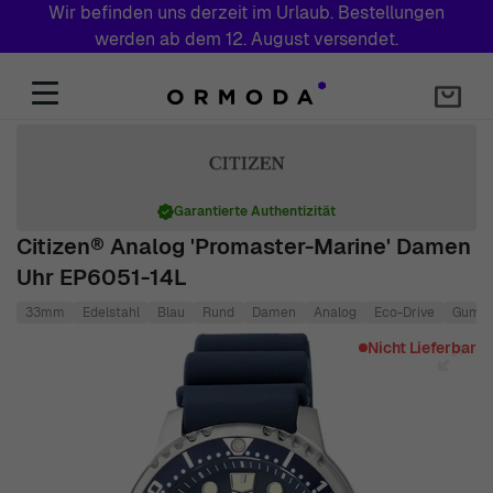
Wir befinden uns derzeit im Urlaub. Bestellungen
werden ab dem 12. August versendet.
Zum Inhalt springen
Garantierte Authentizität
Citizen® Analog 'Promaster-Marine' Damen
Uhr EP6051-14L
33mm
Edelstahl
Blau
Rund
Damen
Analog
Eco-Drive
Gumm
Main image
Click to view image in fullscreen
Nicht Lieferbar