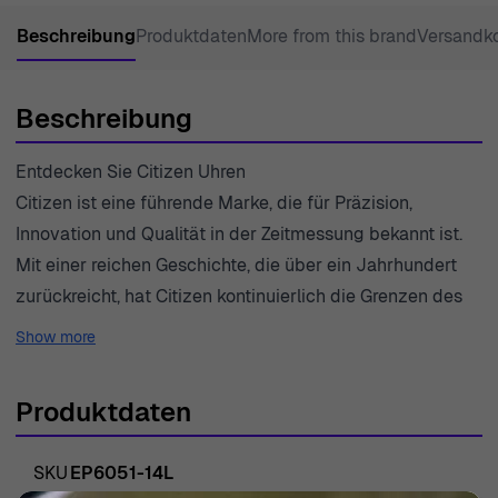
Beschreibung
Produktdaten
More from this brand
Versandk
Beschreibung
Entdecken Sie Citizen Uhren
Citizen ist eine führende Marke, die für Präzision,
Innovation und Qualität in der Zeitmessung bekannt ist.
Mit einer reichen Geschichte, die über ein Jahrhundert
zurückreicht, hat Citizen kontinuierlich die Grenzen des
Uhrenmachens verschoben und stellt sicher, dass ihre
Show more
Stücke sowohl stilvoll als auch funktional gestaltet sind.
Die Marke widmet sich der Herstellung von Uhren, die
Produktdaten
das Leben ihrer Träger verbessern, indem sie moderne
Technologien mit klassischem Design verbinden. Dieser
SKU
EP6051-14L
Ethos zeigt sich in ihrer Eco-Drive-Technologie, die