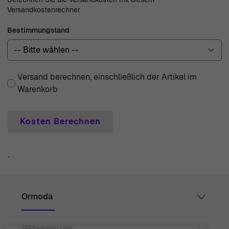
Ihnen eine umfangreiche Kollektion von Luxusuhren und
Versandkostenrechner
Schmuck bietet, die auf Ihre Vorlieben zugeschnitten
Bestimmungsland
sind.
Versand berechnen, einschließlich der Artikel im
Warenkorb
Kosten Berechnen
`
Ormoda
Hilfezentrum
Juul Grietensstraat 9/11, 2140 Antwerp, Belgium