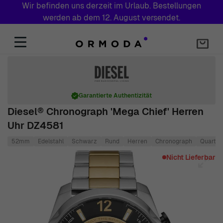
Wir befinden uns derzeit im Urlaub. Bestellungen
werden ab dem 12. August versendet.
Zum Inhalt springen
Garantierte Authentizität
Diesel® Chronograph 'Mega Chief' Herren
Uhr DZ4581
52mm
Edelstahl
Schwarz
Rund
Herren
Chronograph
Quartz
Main image
Click to view image in fullscreen
Nicht Lieferbar