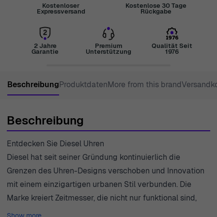
Kostenloser
Kostenlose 30 Tage
Expressversand
Rückgabe
2 Jahre
Premium
Qualität Seit
Garantie
Unterstützung
1976
Beschreibung
Produktdaten
More from this brand
Versandk
Beschreibung
Entdecken Sie Diesel Uhren
Diesel hat seit seiner Gründung kontinuierlich die
Grenzen des Uhren-Designs verschoben und Innovation
mit einem einzigartigen urbanen Stil verbunden. Die
Marke kreiert Zeitmesser, die nicht nur funktional sind,
sondern auch als künstlerische Ausdrucksformen die
Show more