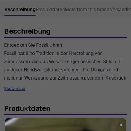
Beschreibung
Produktdaten
More from this brand
Versandk
Beschreibung
Entdecken Sie Fossil Uhren
Fossil hat eine Tradition in der Herstellung von
Zeitmessern, die das Wesen zeitgenössischen Stils mit
zeitloser Handwerkskunst vereinen. Ihre Designs sind
nicht nur Werkzeuge zur Zeitmessung, sondern Ausdruck
von Individualität und Abenteuer. Jede Uhr ist ein
Show more
Zeugnis von Fossils Engagement für Qualität, die
innovative Technologie mit klassischen Ästhetik
Produktdaten
kombiniert, um Stücke zu schaffen, die unabhängig von
Trends hervorstechen. Die Marke umarmt die Vielfalt in
SKU
CH2891
✕
der Uhrenmacherei und bietet für jede Persönlichkeit