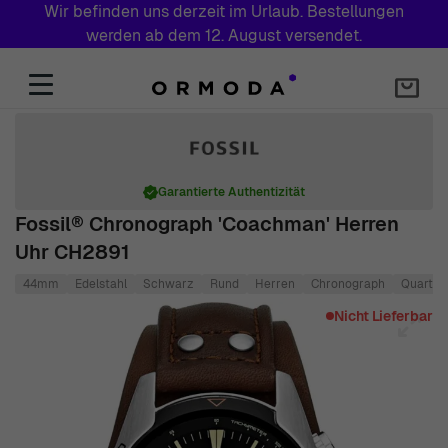
Wir befinden uns derzeit im Urlaub. Bestellungen
werden ab dem 12. August versendet.
Zum Inhalt springen
Garantierte Authentizität
Fossil® Chronograph 'Coachman' Herren
Uhr CH2891
44mm
Edelstahl
Schwarz
Rund
Herren
Chronograph
Quartz
Main image
Click to view image in fullscreen
Nicht Lieferbar