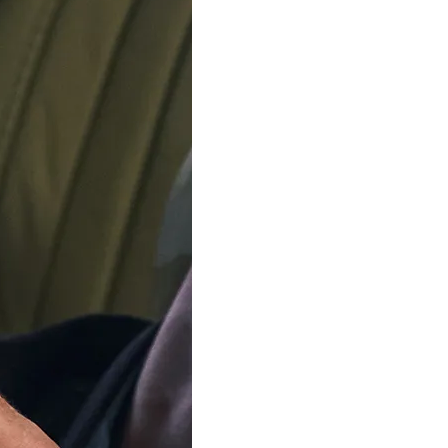
SOLD OUT
Unser Team ist im
Sommerurlaub
Ab dem 12. August verse
Bestellungen wieder. Vi
Ihre Geduld.
Benachrichtigen Sie mich, w
In 1 Varianten verfügbar