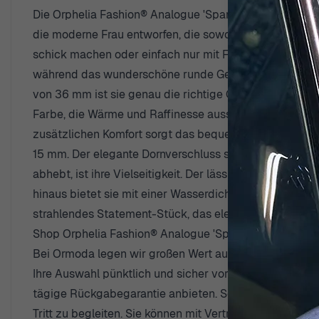
Die Orphelia Fashion® Analogue 'Sparkle Chic' Damen
die moderne Frau entworfen, die sowohl Stil als auch Fu
schick machen oder einfach nur mit Freunden zu einem 
während das wunderschöne runde Gehäuse aus einer Le
von 36 mm ist sie genau die richtige Größe für einen f
Farbe, die Wärme und Raffinesse ausstrahlt. Es wird vo
zusätzlichen Komfort sorgt das bequeme beigen Lederar
15 mm. Der elegante Dornverschluss sorgt für einen si
abhebt, ist ihre Vielseitigkeit. Der lässige Stil ermö
hinaus bietet sie mit einer Wasserdichtigkeit von bis z
strahlendes Statement-Stück, das elegante Mode verkörp
Shop Orphelia Fashion® Analogue 'Sparkle Chic' Da
Bei Ormoda legen wir großen Wert auf Ihr Einkaufserle
Ihre Auswahl pünktlich und sicher vor Ihrer Haustür ein
tägige Rückgabegarantie anbieten. Sollten Sie Fragen 
Tritt zu begleiten. Sie können mit Vertrauen kaufen, d