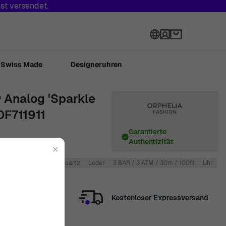
st versendet.
Sprache
Swiss Made
Designeruhren
 Analog 'Sparkle
OF711911
Garantierte
Authentizität
✕
Damen
Analog
Quartz
Leder
3 BAR / 3 ATM / 30m / 100ft
Uhr
Kostenloser Expressversand