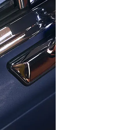
zehnten Erfahrung seit 1976 ist Ormoda darauf spezialisiert
werkskunst und Stil erfüllt.