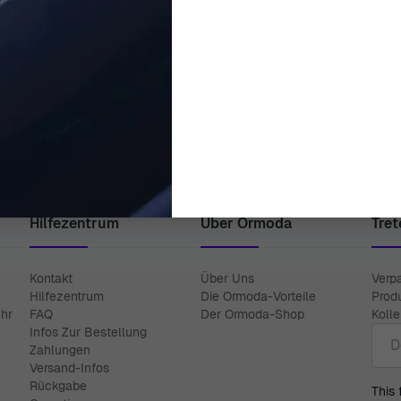
ORPHELIA FASHION
ORPHELIA FASHION
ashion® Analog 'Milano' Damen
Orphelia Fashion® Analog 'Op
Uhr OF714816
Uhr OF714814
99,00 €
99,00 €
Hilfezentrum
Über Ormoda
Tret
Kontakt
Über Uns
Verp
Hilfezentrum
Die Ormoda-Vorteile
Prod
Uhr
FAQ
Der Ormoda-Shop
Koll
E-Ma
Infos Zur Bestellung
Zahlungen
Versand-Infos
Rückgabe
This