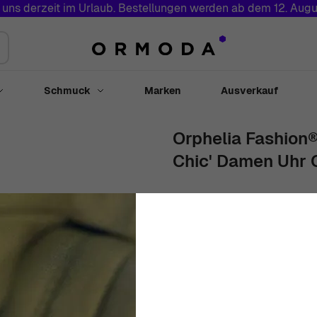
 uns derzeit im Urlaub. Bestellungen werden ab dem 12. Augu
Schmuck
Marken
Ausverkauf
Toggle submenu for Uhren
Toggle submenu for Schmuck
Orphelia Fashion®
Chic' Damen Uhr 
36mm
Alloy
roségold
Rund
€
69
00
Nicht Lieferbar