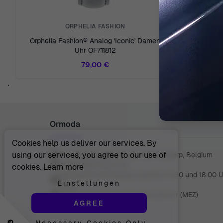
ORPHELIA FASHION
Orphelia Fashion® Analog 'Iconic' Damen
Orphelia F
Uhr OF711812
79,00 €
`
Ormoda
Cookies help us deliver our services. By
using our services, you agree to our use of
Juul Grietensstraat 9/11, 2140 Antwerp, Belgium
support@ormoda.com
cookies.
Learn more
Montag bis Donnerstag zwischen 9:30 und 18:00 
Einstellungen
(MEZ)
Freitag zwischen 9:30 und 13:00 Uhr (MEZ)
AGREE