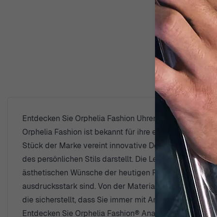
Entdecken Sie Orphelia Fashion Uhren
Orphelia Fashion ist bekannt für ihre exquisite Hand
Stück der Marke vereint innovative Designs und hochwe
des persönlichen Stils darstellt. Die Leidenschaft, modi
ästhetischen Wünsche der heutigen Frauen, indem sie z
ausdrucksstark sind. Von der Materialauswahl bis zur f
die sicherstellt, dass Sie immer mit Anmut und Würde a
Entdecken Sie Orphelia Fashion® Analogue 'Sparkle 