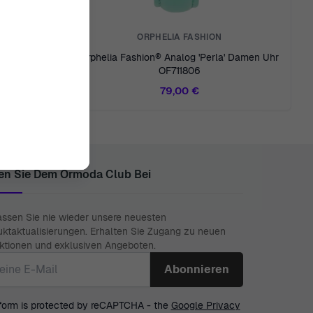
ORPHELIA FASHION
tima' Damen
Orphelia Fashion® Analog 'Perla' Damen Uhr
OF711806
79,00 €
en Sie Dem Ormoda Club Bei
assen Sie nie wieder unsere neuesten
uktaktualisierungen. Erhalten Sie Zugang zu neuen
ektionen und exklusiven Angeboten.
il Adresse
 form is protected by reCAPTCHA - the
Google Privacy