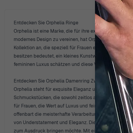
Entdecken Sie Orphelia Ringe
Orphelia ist eine Marke, die für ihre exquisite Handwe
modernes Design zu vereinen, hat Orphelia sich als ei
Kollektion an, die speziell für Frauen entworfen wurde
besitzen bedeutet, ein kleines Kunstwerk zu tragen, das
femininen Luxus schätzen und diese Werte in ihrem per
Entdecken Sie Orphelia Damenring Zwei-Ton 18K RD-
Orphelia steht für exquisite Eleganz und traditionell
Schmuckstücken, die sowohl zeitlos als auch modern si
für Frauen, die Wert auf Luxus und feine Details lege
offenbart die meisterhafte Verarbeitung zweier Edelmet
von Understatement und Eleganz. Dieser Ring ist nicht
zum Ausdruck bringen möchte. Mit einem Design, das di