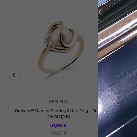
←
Previous related products
ORPHELIA
Orphelia® Damen Sterling Silber Ring - Rosé
Orphelia® 
ZR-7471/RG
51,99 €
65,00 €