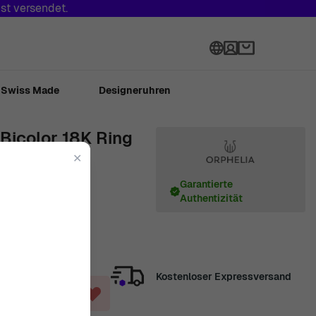
st versendet.
Sprache
Swiss Made
Designeruhren
Bicolor 18K Ring
✕
Garantierte
Authentizität
18K
0.5cm
Kostenloser Expressversand