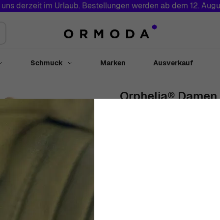
 uns derzeit im Urlaub. Bestellungen werden ab dem 12. Augu
Schmuck
Marken
Ausverkauf
Toggle submenu for Uhren
Toggle submenu for Schmuck
Orphelia® Damen 
RD-33013
Damen
Weiß
Ring
Bicolore 
Nicht Lieferbar
SOLD OUT