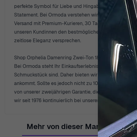
perfekte Symbol für Liebe und Hingabe. Ob zum Jubiläu
Statement. Bei Ormoda verstehen wir, dass ein außerge
Versand mit Premium-Kurieren, 30 Tage kostenfreie R
unseren Kundinnen den bestmöglichen Service bieten z
zeitlose Eleganz versprechen.
Shop Orphelia Damenring Zwei-Ton 18K RD-33013 be
Bei Ormoda steht Ihr Einkaufserlebnis an erster Stelle
Schmuckstück sind. Daher bieten wir Ihnen kostenlose
ankommt. Sollte es jedoch nicht zu 100% Ihren Vorstel
von unserer zweijährigen Garantie, die Ihre Investitio
wir seit 1976 kontinuierlich bei unseren treuen Kunden
Mehr von dieser Marke