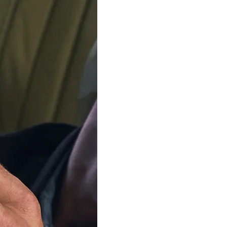
Unser Team ist im
Sommerurlaub
Ab dem 12. August verse
Bestellungen wieder. Vi
Ihre Geduld.
Benachrichtigen Sie mich, w
Description
Produktdaten
Versandkosten