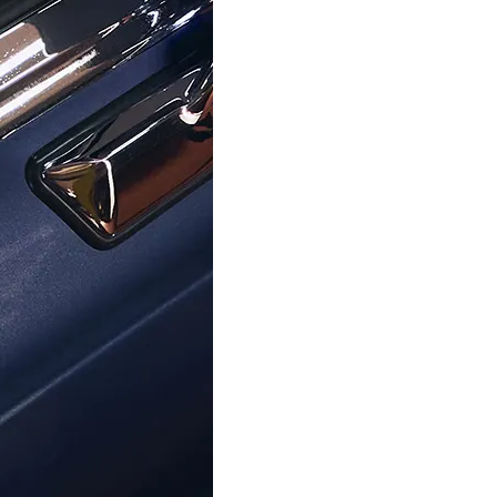
ORPHELIA
ORPHELIA
Damen Gelbgold 18K Ring - Gold
Orphelia® Damen Weißgold 18K R
RD-3925
RD-3356
1.490,00 €
989,00 €