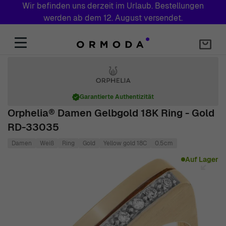
Wir befinden uns derzeit im Urlaub. Bestellungen
werden ab dem 12. August versendet.
Zum Inhalt springen
Garantierte Authentizität
Orphelia® Damen Gelbgold 18K Ring - Gold
RD-33035
Damen
Weiß
Ring
Gold
Yellow gold 18C
0.5cm
Main image
Click to view image in fullscreen
Auf Lager