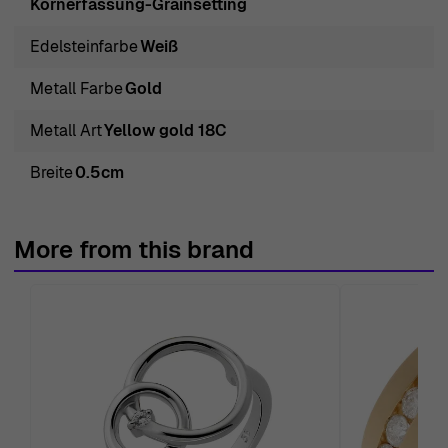
Körnerfassung-Grainsetting
Ohrring und jede Halskette spricht das Herz der
Weiblichkeit an und macht Orphelia zu einer beliebten
Edelsteinfarbe
Weiß
Wahl für diejenigen, die ihren einzigartigen Stil
Metall Farbe
Gold
ausdrücken möchten.
Entdecken Sie Orphelia® Damenring aus 18 Karat
Metall Art
Yellow gold 18C
Gelbgold - Gold
Breite
0.5cm
Lassen Sie sich von dem Orphelia® Damenring aus 18
Karat Gelbgold - Gold RD-33035 verzaubern, einer
atemberaubenden Kombination aus Luxus und
More from this brand
Raffinesse. Dieses exquisite Stück steht für die
wunderbare Handwerkskunst, für die Orphelia bekannt
ist, und ist perfekt für die moderne Frau, die sowohl Stil
als auch Qualität schätzt. Das strahlende Gelbgold
umrahmt ein anspruchsvolles Design und macht es zu
einer zeitlosen Ergänzung jeder Schmuckkollektion. Mit
einer Breite von 0,5 cm sorgt die rechteckige Form des