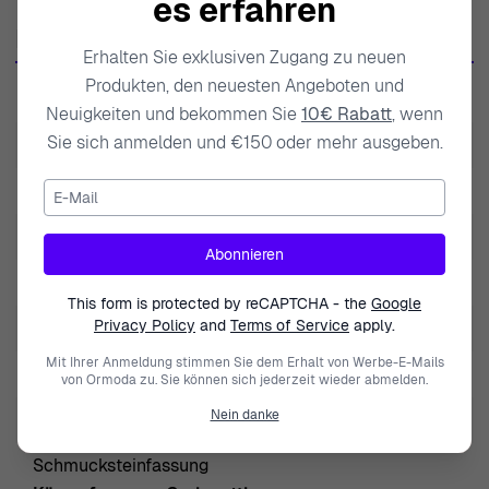
es erfahren
jedes Schmuckstück eine Geschichte erzählen sollte, die
Produktdaten
das Wesen des Trägers einfängt. Orphelia legt großen
Erhalten Sie exklusiven Zugang zu neuen
Wert darauf, nur die besten Materialien auszuwählen und
Produkten, den neuesten Angeboten und
SKU
RD-33035
Techniken anzuwenden, die sicherstellen, dass jedes
Neuigkeiten und bekommen Sie
10€ Rabatt
, wenn
Stück nicht nur schön, sondern auch langlebig ist. Dieses
Sie sich anmelden und €150 oder mehr ausgeben.
EAN
5415190149753
Engagement für Exzellenz ermöglicht es Orphelia,
E-Mail
Gewicht
4.000000
zeitlose Schätze zu schaffen, die bei Frauen Anklang
finden, die die feinen Dinge im Leben schätzen. Von den
Marke
Orphelia
Abonnieren
ursprünglichen Entwurfskonzepten bis zu den letzten
Produktart
Ring
Schliffen unterstreicht jedes Stück Orphelias
This form is protected by reCAPTCHA - the
Google
Engagement für Schönheit und Qualität und verkörpert
Privacy Policy
and
Terms of Service
apply.
Geschlecht
Damen
den Reichtum der Handwerkskunst, die ein
Mit Ihrer Anmeldung stimmen Sie dem Erhalt von Werbe-E-Mails
Diamant-Klarheit
small inclusions (SI1)
von Ormoda zu. Sie können sich jederzeit wieder abmelden.
Markenzeichen der Marke geworden ist. Ob für
besondere Anlässe oder als alltägliche Freude, die
Nein danke
Diamant-Farbe
White/Wesselton (H)
Kreationen von Orphelia erinnern an den Luxus, der aus
Schmucksteinfassung
sorgfältig kuratiertem Schmuck entsteht. Jeder Ring,