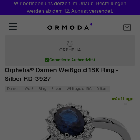
Wir befinden uns derzeit im Urlaub. Bestellungen
werden ab dem 12. August versendet.
Zum Inhalt springen
Garantierte Authentizität
Orphelia® Damen Weißgold 18K Ring -
Silber RD-3927
Damen
Weiß
Ring
Silber
Whitegold 18C
0.6cm
Main image
Click to view image in fullscreen
Auf Lager