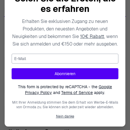
und Raffinesse und verbindet harmonisch traditionelle
es erfahren
Produktdaten
Techniken mit modernen Ästhetiken. Mit einer Vielzahl
von Stilen spricht Orphelia Schmuck Frauen an, die
Erhalten Sie exklusiven Zugang zu neuen
SKU
RD-3927
Produkten, den neuesten Angeboten und
klassische und zeitgenössische Designs gleichermaßen
Neuigkeiten und bekommen Sie
10€ Rabatt
, wenn
schätzen. Jedes Stück strahlt den Charme und die
EAN
5415190150964
Sie sich anmelden und €150 oder mehr ausgeben.
Anmut aus, die jede Frau verdient, und ist eine
Gewicht
1.000000
wunderbare Ergänzung für jede Schmucksammlung.
E-Mail
Inspiriert von der Reinheit der Natur und der Feinheit der
Marke
Orphelia
Kunst, hebt Orphelia weiterhin die Standards der
Abonnieren
Produktart
Ring
Schmuckexzellenz. Die Kreationen der Marke sind für
jeden Anlass gedacht, sodass Frauen ihren einzigartigen
This form is protected by reCAPTCHA - the
Google
Geschlecht
Damen
Privacy Policy
and
Terms of Service
apply.
Stil und ihre Persönlichkeit ausdrücken können. Ob als
Diamant-Klarheit
small inclusions (SI1)
tägliches Accessoire oder als auffälliges Stück, Orphelia
Mit Ihrer Anmeldung stimmen Sie dem Erhalt von Werbe-E-Mails
von Ormoda zu. Sie können sich jederzeit wieder abmelden.
bleibt ein vertrauenswürdiger Name, der für exquisite
Diamant-Farbe
White/Wesselton (H)
Nein danke
Designs und künstlerisches Flair bekannt ist.
Schmucksteinfassung
Entdecken Sie Orphelia® Damenring in Weißgold 18C -