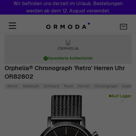
Wir befinden uns derzeit im Urlaub. Bestellungen
werden ab dem 12. August versendet.
Zum Inhalt springen
Garantierte Authentizität
Orphelia® Chronograph 'Retro' Herren Uhr
OR82802
40mm
Edelstahl
Schwarz
Rund
Herren
Chronograph
Quartz
Main image
Click to view image in fullscreen
Auf Lager