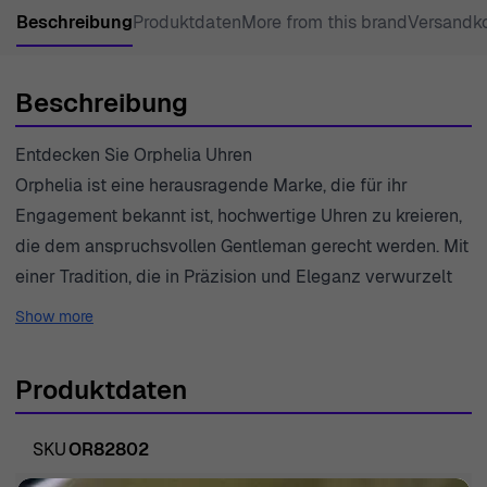
Beschreibung
Produktdaten
More from this brand
Versandk
Beschreibung
Entdecken Sie Orphelia Uhren
Orphelia ist eine herausragende Marke, die für ihr
Engagement bekannt ist, hochwertige Uhren zu kreieren,
die dem anspruchsvollen Gentleman gerecht werden. Mit
einer Tradition, die in Präzision und Eleganz verwurzelt
ist, wurde jedes Zeitmesser so gestaltet, dass es mehr
Show more
bietet als nur Funktionalität; es ist ein Spiegelbild der
Persönlichkeit und des Stils seines Trägers. Orphelia
Produktdaten
versteht, dass eine Uhr nicht nur ein Instrument zur
Zeitmessung ist, sondern ein unverzichtbares Accessoire,
SKU
OR82802
das viel über den Träger aussagt. Die Marke legt Wert