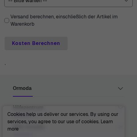
Versand berechnen, einschließlich der Artikel im
Warenkorb
Kosten Berechnen
`
Ormoda
Hilfezentrum
Juul Grietensstraat 9/11, 2140 Antwerp, Belgium
support@ormoda.com
Cookies help us deliver our services. By using our
Montag bis Donnerstag zwischen 9:30 und 18:00 Uhr
services, you agree to our use of cookies.
Learn
(MEZ)
Kontakt
Über Ormoda
more
Freitag zwischen 9:30 und 13:00 Uhr (MEZ)
Hilfezentrum