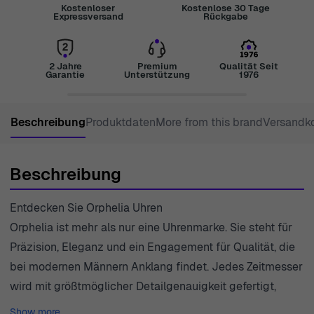
Kostenloser
Kostenlose 30 Tage
Expressversand
Rückgabe
2 Jahre
Premium
Qualität Seit
Garantie
Unterstützung
1976
Beschreibung
Produktdaten
More from this brand
Versandk
Beschreibung
Entdecken Sie Orphelia Uhren
Orphelia ist mehr als nur eine Uhrenmarke. Sie steht für
Präzision, Eleganz und ein Engagement für Qualität, die
bei modernen Männern Anklang findet. Jedes Zeitmesser
wird mit größtmöglicher Detailgenauigkeit gefertigt,
wobei klassische Designelemente mit zeitgenössischem
Show more