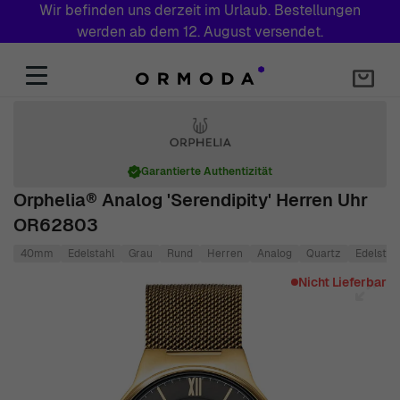
Wir befinden uns derzeit im Urlaub. Bestellungen
werden ab dem 12. August versendet.
Zum Inhalt springen
Garantierte Authentizität
Orphelia® Analog 'Serendipity' Herren Uhr
OR62803
40mm
Edelstahl
Grau
Rund
Herren
Analog
Quartz
Edelstah
Main image
Click to view image in fullscreen
Nicht Lieferbar