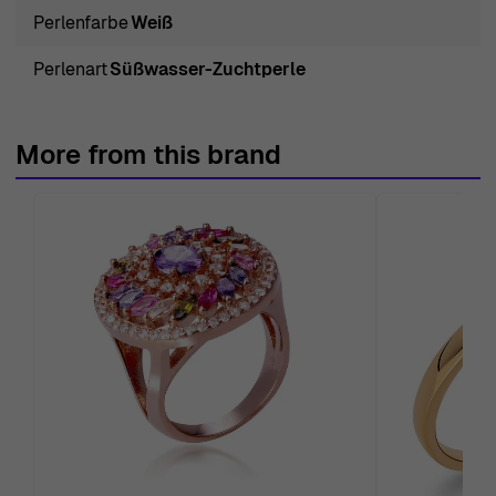
verkörpert. Hergestellt aus hochwertigem 925
Perlenfarbe
Weiß
Sterlingsilber, zeigt dieser Ring einen zarten
Perlenart
Süßwasser-Zuchtperle
rosafarbenen Schimmer, der seinen femininen Charme
unterstreicht. Im Herzen dieses wunderschönen Designs
befindet sich eine runde, kultivierte Süßwasserperle, die
More from this brand
mit ihrer schlichten weißen Farbe das Licht auf elegante
Weise einfängt. Diese exquisite Perle hat eine Höhe von
0,8 cm und ist sicher eingelassen, was den Ring zu
einem anspruchsvollen Blickfang macht. Perfekt
gestaltet für Frauen, die subtile Schönheit schätzen, hat
der Ring die Größe 50, was ihn zu einem idealen
Geschenk für sich selbst oder eine geliebte Person
macht. Die Schlichtheit seiner Form und die harmonische
Verbindung von Sterlingsilber und Perle machen ihn
sowohl für den Alltag als auch für besondere Anlässe
geeignet. Dieser Ring ist nicht nur ein Schmuckstück; er