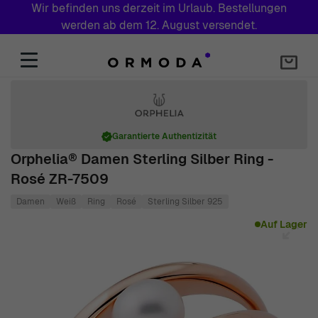
Wir befinden uns derzeit im Urlaub. Bestellungen
werden ab dem 12. August versendet.
Zum Inhalt springen
Garantierte Authentizität
Orphelia® Damen Sterling Silber Ring -
Rosé ZR-7509
Damen
Weiß
Ring
Rosé
Sterling Silber 925
Main image
Click to view image in fullscreen
Auf Lager