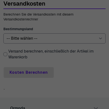
Einkaufserlebnis bei einem Unternehmen, das seit 1976
Versandkosten
besteht – Vertrauen und Expertise sind bei uns
selbstverständlich.
Berechnen Sie die Versandkosten mit diesem
Versandkostenrechner
Bestimmungsland
Versand berechnen, einschließlich der Artikel im
Warenkorb
Kosten Berechnen
`
Ormoda