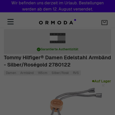
Wir befinden uns derzeit im Urlaub. Bestellungen
werden ab dem 12. August versendet.
Zum Inhalt springen
Garantierte Authentizität
Tommy Hilfiger® Damen Edelstahl Armbänd
- Silber/Roségold 2780122
Damen
Armbänd
165cm
Silber/Rosé
RVS
Main image
Click to view image in fullscreen
Auf Lager