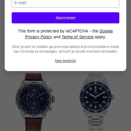
E-mail
Abonneren
TOMMY HILFIGER
TOMMY HILFIGER
This form is protected by reCAPTCHA - the
Google
Privacy Policy
and
Terms of Service
apply.
Multi Dial 'Herald' Heren
Analoog 'Shane' Heren Horloge
Horloge 1792220
1792255
Door je aan te melden ga je ermee akkoord promotionele e-mails
€ 134,95
€ 109,95
van Ormoda te ontvangen. Je kunt je op elk moment afmelden.
€ 189,00
€ 149,00
Nee bedankt