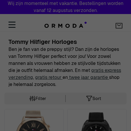
Wij zijn momenteel met vakantie. Bestellingen worden
vanaf 12 augustus verzonden.
Skip to Content
Tommy Hilfiger Horloges
Ben je fan van de preppy stijl? Dan zijn de horloges
van Tommy Hilfiger perfect voor jou! Voor zowel
mannen als vrouwen hebben ze stijlvolle tijdstukken
die je outfit helemaal afmaken. En met
gratis express
verzending
,
gratis retour
en
twee jaar garantie
shop
je helemaal zorgeloos.
Filter
Sort
Skip to product list