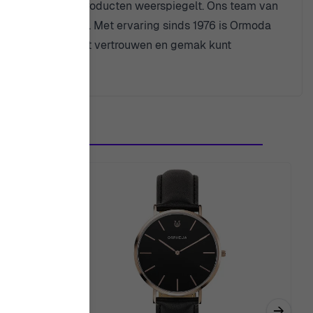
amheid van onze producten weerspiegelt. Ons team van
ke stap begeleiden. Met ervaring sinds 1976 is Ormoda
rvice, zodat u met vertrouwen en gemak kunt
→