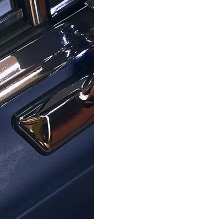
an twee jaar, wat onze vertrouwen in de kwaliteit en duurza
e te bieden, waarbij we al uw vragen beantwoorden en u in el
sortiment horloges en sieraden, samen met ongeëvenaarde se