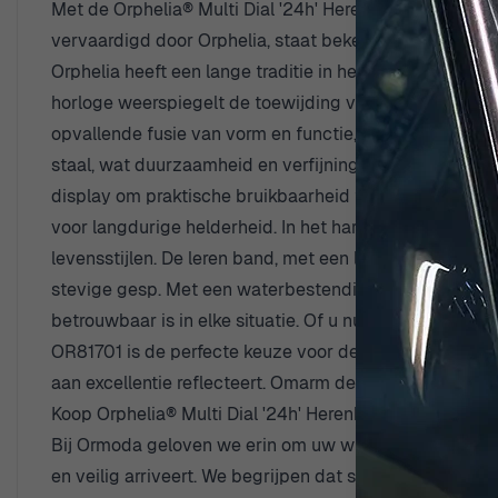
Met de Orphelia® Multi Dial '24h' Herenhorloge OR81701 
vervaardigd door Orphelia, staat bekend om zijn toewij
Orphelia heeft een lange traditie in het creëren van o
horloge weerspiegelt de toewijding van het merk aan he
opvallende fusie van vorm en functie, waardoor het de 
staal, wat duurzaamheid en verfijning uitstraalt. De el
display om praktische bruikbaarheid te bieden zonder i
voor langdurige helderheid. In het hart van het horlo
levensstijlen. De leren band, met een lengte van 22 c
stevige gesp. Met een waterbestendigheid tot 5 bar is 
betrouwbaar is in elke situatie. Of u nu uw dag navigeer
OR81701 is de perfecte keuze voor de discerning gent
aan excellentie reflecteert. Omarm de reis van de tijd 
Koop Orphelia® Multi Dial '24h' Herenhorloge bij Ormo
Bij Ormoda geloven we erin om uw winkelervaring zo s
en veilig arriveert. We begrijpen dat soms een kleine