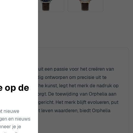
n. Opgericht vanuit een passie voor het creëren van
k stuk is zorgvuldig ontworpen om precisie uit te
e op de
d zijn in horologische kunst, legt het merk de nadruk op
k horloge waarborgt. De toewijding van Orphelia aan
rzamelaars zijn gericht. Het merk blijft evolueren, put
fijnere dingen in het leven waarderen, biedt Orphelia
ot nieuwe
ngen en nieuws
it en expressie.
neer je je