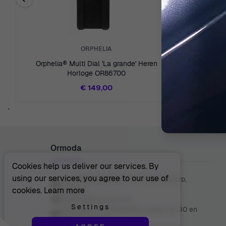
Previous related products
ORPHELIA
Orphelia® Multi Dial 'La grande' Heren
Orphelia
Horloge OR86700
€ 149,00
`
Ormoda
Cookies help us deliver our services. By
using our services, you agree to our use of
Juul Grietensstraat 9/11, 2140 Antwerp,
Belgium
cookies.
Learn more
support@ormoda.com
Settings
Maandag t/m donderdag tussen 09:30 en
18:00 uur (CET)