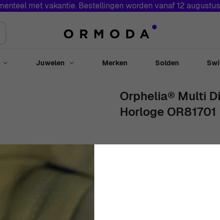
menteel met vakantie. Bestellingen worden vanaf 12 augustu
Juwelen
Merken
Solden
Swi
Toggle submenu for Horloges
Toggle submenu for Juwelen
Orphelia® Multi Di
Horloge OR81701
42mm
RVS
Zwart
Rond
M
€
149
00
In Voorraad