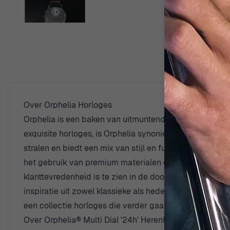
Over Orphelia Horloges
Orphelia is een baken van uitmuntendheid in de wereld
exquisite horloges, is Orphelia synoniem geworden voor
stralen en biedt een mix van stijl en functionaliteit d
het gebruik van premium materialen en geavanceerde 
klanttevredenheid is te zien in de doordachte ontwerpe
inspiratie uit zowel klassieke als hedendaagse trends, t
een collectie horloges die verder gaat dan enkel acces
Over Orphelia® Multi Dial '24h' Herenhorloge