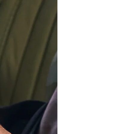
IN WINKELW
Levering
vrijdag, 14
Bestel Binnen
Ons team is met 
Vanaf 12 augustus verz
bestellingen weer. Beda
Beschikbaar in 4 varianten