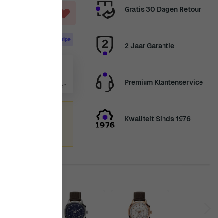
Gratis 30 Dagen Retour
AGEN
2 Jaar Garantie
 aug
Premium Klantenservice
4 Dag, 10 Uur, 27 Minuten
zomervakantie
Kwaliteit Sinds 1976
enden we
nkt voor uw geduld.