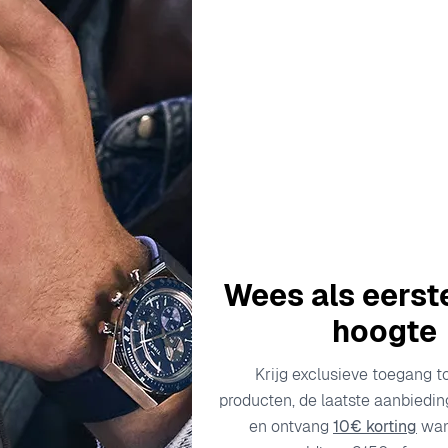
Description
Specificaties
Transportkosten
 van horloges, waar traditie en moderne innovatie samenkome
 kwaliteit, vakmanschap en een scherp oog voor esthetiek. El
Wees als eerst
ie een divers publiek aanspreekt. Met wortels die diep gewortel
technieken, wat de duurzaamheid en betrouwbaarheid van el
hoogte
lementen die zowel voor dagelijkse dragers als veeleisende ve
erwijl het trouw blijft aan zijn erfgoed. Voor degenen die de 
Krijg exclusieve toegang t
producten, de laatste aanbiedi
soires, waardoor ze symbolen worden van persoonlijke identite
en ontvang
10€ korting
wan