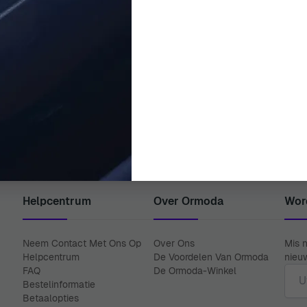
ORPHELIA
ORPHELIA
® Chronograaf 'Intense' Heren
Orphelia® Analoog 'Lavardin' H
Horloge 153-6901-44
OR61600
€ 219,00
€ 149,00
Helpcentrum
Over Ormoda
Wor
Neem Contact Met Ons Op
Over Ons
Mis n
Helpcentrum
De Voordelen Van Ormoda
nieuw
E-ma
FAQ
De Ormoda-Winkel
Bestelinformatie
Betaalopties