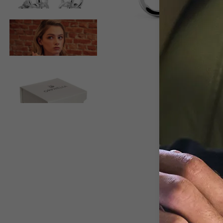
View larger image
View larger image