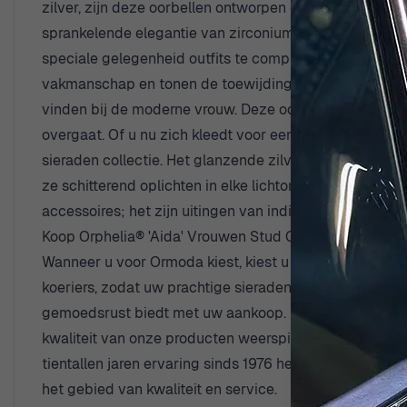
zilver, zijn deze oorbellen ontworpen om uw natuurlijk
sprankelende elegantie van zirconium edelstenen in ee
speciale gelegenheid outfits te complementeren, met ee
vakmanschap en tonen de toewijding van het merk aan kw
vinden bij de moderne vrouw. Deze oorbellen belichame
overgaat. Of u nu zich kleedt voor een formele gelegenh
sieraden collectie. Het glanzende zilver metaal voegt 
ze schitterend oplichten in elke lichtomstandigheid. D
accessoires; het zijn uitingen van individualiteit en s
Koop Orphelia® 'Aida' Vrouwen Stud Oorbellen van Sterl
Wanneer u voor Ormoda kiest, kiest u voor een winke
koeriers, zodat uw prachtige sieraden snel bij u thuis
gemoedsrust biedt met uw aankoop. Elk stuk, inclusief 
kwaliteit van onze producten weerspiegelt. Ons deskun
tientallen jaren ervaring sinds 1976 heeft Ormoda zich
het gebied van kwaliteit en service.