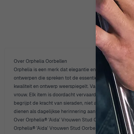
Over Orphelia Oorbellen
Orphelia is een merk dat elegantie en verfijning belic
ontwerpen die spreken tot de essentie van vrouwelijkhe
kwaliteit en ontwerp weerspiegelt. Van tijdloze klassi
vrouw. Elk item is doordacht vervaardigd om schoonheid 
begrijpt de kracht van sieraden, niet alleen als versi
dienen als dagelijkse herinnering aan iemands unieke id
Over Orphelia® 'Aida' Vrouwen Stud Oorbellen van Sterli
Orphelia® 'Aida' Vrouwen Stud Oorbellen van Sterling Z