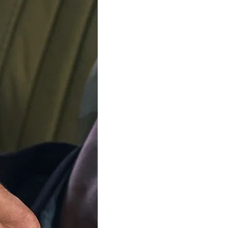
IN WINKELW
Levering
vrijdag, 14
Bestel Binnen
Ons team is met 
Vanaf 12 augustus verz
bestellingen weer. Beda
Beschikbaar in 3 varianten