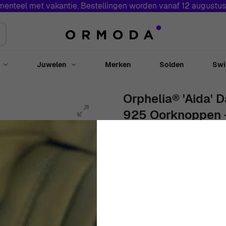
menteel met vakantie. Bestellingen worden vanaf 12 augustu
Juwelen
Merken
Solden
Swi
Toggle submenu for Horloges
Toggle submenu for Juwelen
Orphelia® 'Aida' 
925 Oorknoppen - 
7472
Vrouwen
Wit
Oorknoppen
1
€
49
00
In Voorraad