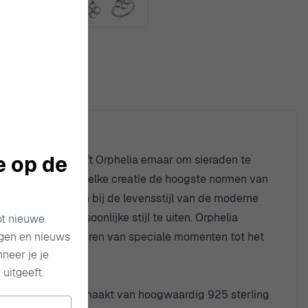
e op de
vakmanschap streeft Orphelia ernaar om sieraden te
terialen, waardoor elke creatie de hoogste normen van
lecties die passen bij de levensstijl van de moderne
ten om hun persoonlijke stijl te uiten. Orphelia
ot nieuwe
ngen en nieuws
hebben, van het vieren van speciale momenten tot het
neer je je
uitgeeft.
antie en gratie. Gemaakt van hoogwaardig 925 sterling