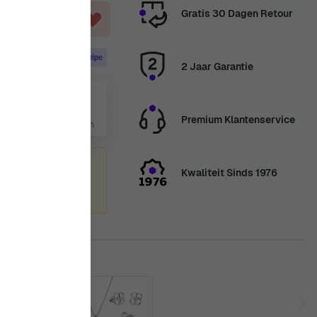
Gratis 30 Dagen Retour
AGEN
2 Jaar Garantie
 aug
Premium Klantenservice
5 Dag, 6 Uur, 36 Minuten
zomervakantie
Kwaliteit Sinds 1976
enden we
nkt voor uw geduld.