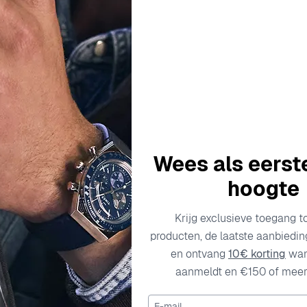
Description
Specificaties
Transportkosten
Wees als eerst
haamt in elk stuk dat het creëert. Met een sterke erfenis van 
id. Het merk is trots op het gebruik van alleen de fijnste ma
hoogte
ekers tot hedendaagse stukken, Orphelia levert consequent col
en gratie op te roepen, waardoor het gemakkelijk is voor klan
Krijg exclusieve toegang t
producten, de laatste aanbiedi
eringen, maar als gekoesterde items die emotionele betekenis 
en ontvang
10€ korting
wan
entiteit.
aanmeldt en €150 of meer 
ng Zilver - Zilver
ilver - Zilver ZO-7472 zijn werkelijk een eerbetoon aan eleg
E-mail