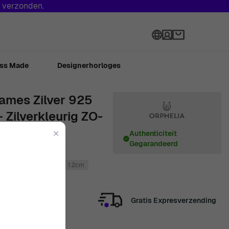
s verzonden.
Language
ss Made
Designerhorloges
Dames Zilver 925
Zilverkleurig ZO-
✕
Authenticiteit
Gegarandeerd
.2cm
Zilver
Zilver
1.2cm
Gratis Expresverzending