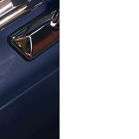
ORPHELIA
ORPHELIA
naloog 'Sentique' Heren Horloge
Orphelia® Analoog 'Mesh up' H
160-0012-82
122-7701-88
€ 89,00
€ 209,00