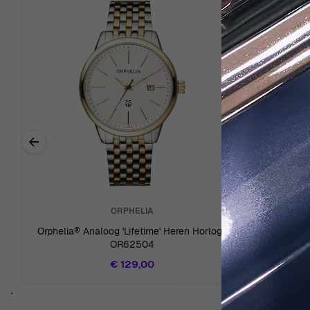
←
Previous related products
ORPHELIA
Orphelia® Analoog 'Lifetime' Heren Horloge
Orphelia® A
OR62504
€ 129,00
`