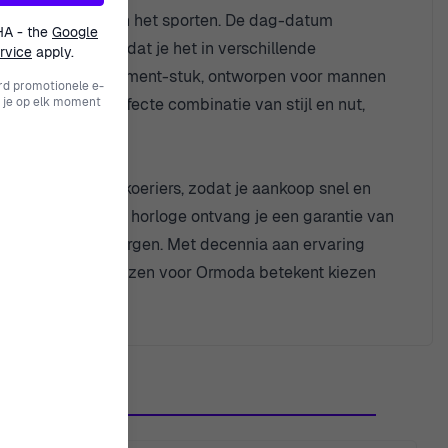
 kantoor bent of aan het sporten. De dag-datum
HA - the
Google
t 3 bar betekent dat je het in verschillende
rvice
apply.
jd; het is een statement-stuk, ontworpen voor mannen
rd promotionele e-
 je op elk moment
horloge, een perfecte combinatie van stijl en nut,
ing met premium koeriers, zodat je aankoop snel en
riteit is. Bij elke horloge ontvang je een garantie van
n met vragen of zorgen. Met decennia aan ervaring
g. Wees gerust, kiezen voor Ormoda betekent kiezen