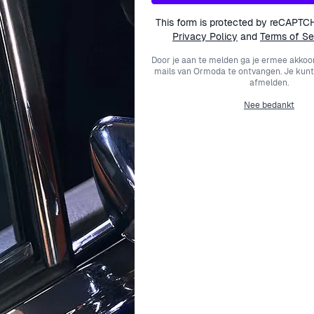
odat het horloge veilig om je pols blijft zitten, of je nu op
This form is protected by reCAPTC
pt georganiseerd te blijven, terwijl de waterbestendigheid to
Privacy Policy
and
Terms of Se
 is niet alleen een hulpmiddel voor het bijhouden van de ti
Door je aan te melden ga je ermee akkoo
mails van Ormoda te ontvangen. Je kunt
rlijke geest met de Orphelia® Analogue-digital 'Eclips' Heren
afmelden.
Nee bedankt
 bij Ormoda
 het juiste tijdstuk. Daarom bieden we gratis expresverzend
etourbeleid je de gemoedsrust dat jouw tevredenheid onze prio
kundige klantenserviceteam staat altijd klaar om je te helpe
klanten uitzonderlijke service en een naadloze winkelervarin