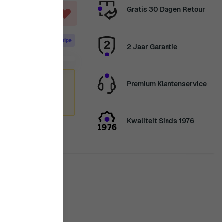
Gratis 30 Dagen Retour
2 Jaar Garantie
zomervakantie
Premium Klantenservice
enden we
nkt voor uw geduld.
Kwaliteit Sinds 1976
is in stock