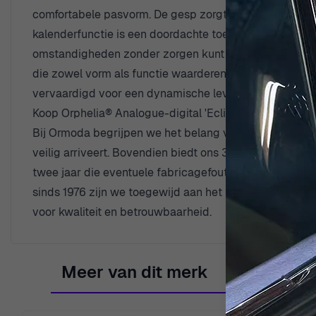
comfortabele pasvorm. De gesp zorgt voor extra gemak, z
kalenderfunctie is een doordachte toevoeging die je hel
omstandigheden zonder zorgen kunt dragen. Dit horloge
die zowel vorm als functie waarderen. Omarm je avontuu
vervaardigd voor een dynamische levensstijl.
Koop Orphelia® Analogue-digital 'Eclips' Herenhorloge
Bij Ormoda begrijpen we het belang van het kiezen van
veilig arriveert. Bovendien biedt ons 30-dagen gratis r
twee jaar die eventuele fabricagefouten dekt. Ons des
sinds 1976 zijn we toegewijd aan het bieden van onze 
voor kwaliteit en betrouwbaarheid.
Meer van dit merk