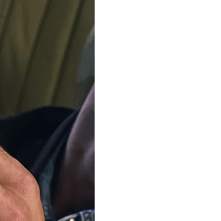
SOLD OUT
Ons team is met 
Vanaf 12 augustus verz
bestellingen weer. Beda
Notify me when this product 
Description
Specificaties
Transportkosten