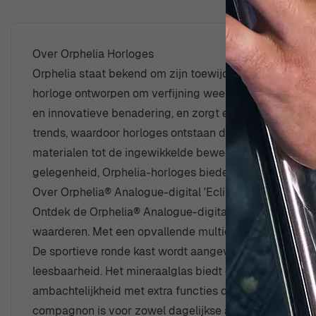
Over Orphelia Horloges
Orphelia staat bekend om zijn toewijding aan het creë
horloge ontworpen om verfijning weer te geven, terwijl
en innovatieve benadering, en zorgt ervoor dat elk m
trends, waardoor horloges ontstaan die aansluiten bij 
materialen tot de ingewikkelde bewegingen die elk tijd
gelegenheid, Orphelia-horloges bieden uitzonderlijke k
Over Orphelia® Analogue-digital 'Eclips' Herenhorloge
Ontdek de Orphelia® Analogue-digital 'Eclips' Herenhorl
waarderen. Met een opvallende multicolore roestvrijst
De sportieve ronde kast wordt aangevuld met een elega
leesbaarheid. Het mineraalglas biedt duurzaamheid en 
ambachtelijkheid met extra functies die de actieve ma
compagnon is voor zowel dagelijkse als avontuurlijke