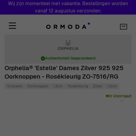
Wij zijn momenteel met vakantie. Bestellingen worden
vanaf 12 augustus verzonden.
Skip to Content
Authenticiteit Gegarandeerd
Orphelia® 'Estelle' Dames Zilver 925 925
Oorknoppen - Rosékleurig ZO-7516/RG
Vrouwen
Oorknoppen
1.2cm
Rosékleurig
Zilver
1.2cm
Main image
Click to view image in fullscreen
In Voorraad