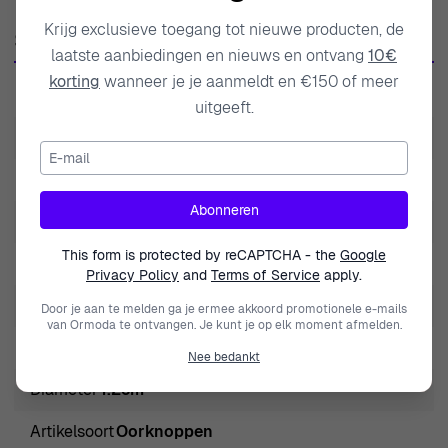
van vrouwelijkheid en gratie. Elke collectie is met
Krijg exclusieve toegang tot nieuwe producten, de
Specificaties
precisie vervaardigd, waarbij elk item de toewijding van
laatste aanbiedingen en nieuws en ontvang
10€
het merk aan elegantie en verfijning weerspiegelt. De
korting
wanneer je je aanmeldt en €150 of meer
SKU
ZO-7516/RG
ontwerpen van Orphelia zijn geïnspireerd op moderne
uitgeeft.
trends, terwijl ze een tijdloze aantrekkingskracht
EAN
5415190134797
E-mail
behouden, waardoor ze perfect zijn voor vrouwen die de
Gewicht
2.000000
fusie van klassieke en hedendaagse stijlen waarderen.
Abonneren
De filosofie van het merk draait om het empoweren van
Modelnaam
Estelle
vrouwen door middel van sieraden die hun persoonlijke
This form is protected by reCAPTCHA - the
Google
Merk
Orphelia
stijl versterken, waardoor zij hun uniciteit kunnen
Privacy Policy
and
Terms of Service
apply.
uitdrukken. Met Orphelia wordt het dragen van sieraden
Geslacht
Vrouwen
Door je aan te melden ga je ermee akkoord promotionele e-mails
van Ormoda te ontvangen. Je kunt je op elk moment afmelden.
een krachtige ervaring, waarbij elk stuk een verhaal
Sluiting
Vlindersluiting
vertelt van innovatie en artistieke expressie, wat
Nee bedankt
aanspreekt aan de verfijnde smaak van de moderne
Diameter
1.2cm
vrouw van vandaag.
Artikelsoort
Oorknoppen
Over Orphelia® 'Estelle' Vrouwen Sterling Zilveren Stud