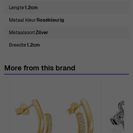
Oorbellen - Roze
Lengte
1.2cm
De Orphelia® 'Estelle' Vrouwen Sterling Zilveren Stud
Metaal kleur
Rosékleurig
Oorbellen - Roze ZO-7516/RG zijn het perfecte
voorbeeld van elegantie en moderne verfijning, waardoor
Metaalsoort
Zilver
ze een ideale accessoire zijn voor elke gelegenheid.
Breedte
1.2cm
Gemaakt van hoogwaardig 925 sterling zilver, stralen
deze oorbellen met een warme rozenkleur die diverse
huidtinten en outfits aanvult. Elk stuk is zorgvuldig
More from this brand
ontworpen met een delicate butterfly sluiting, die ervoor
zorgt dat het comfortabel en veilig blijft zitten gedurende
de dag. Met een diameter van 1,2 cm hebben deze stud
oorbellen de perfecte balans tussen subtiliteit en stijl,
waardoor ze geschikt zijn voor zowel dagelijks gebruik
als speciale gelegenheden. De doordachte
ambachtelijkheid is in elk detail zichtbaar, van de
gepolijste afwerking tot het klassieke ontwerp, dat zowel