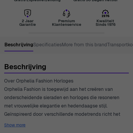
2 Jaar
Premium
Kwaliteit
Garantie
Klantenservice
Sinds 1976
Beschrijving
Specificaties
More from this brand
Transportko
Beschrijving
Over Orphelia Fashion Horloges
Orphelia Fashion is toegewijd aan het creëren van
onderscheidende sieraden en horloges die resoneren
met vrouwelijke elegantie en hedendaagse stijl.
Geïnspireerd door verschillende modetrends richt het
merk zich op het bieden van uitzonderlijke
Show more
kwaliteitsstukken die moeiteloos voor elke gelegenheid