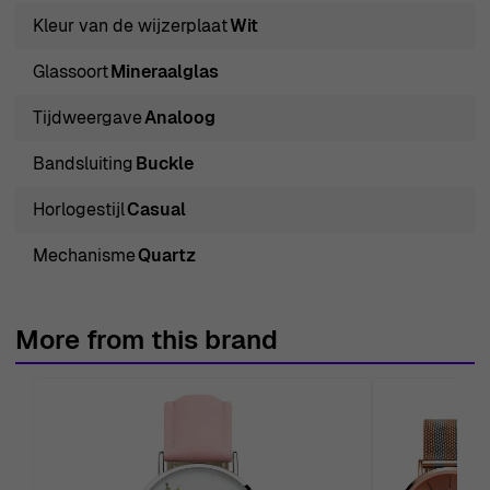
verzekert het Orphelia Fashion 'Suede' horloge een
Kleur van de wijzerplaat
Wit
nauwkeurige tijdmeting. Het is een veelzijdige
Glassoort
Mineraalglas
accessoire die geschikt is voor verschillende
gelegenheden, van casual brunches tot avonduitjes. Dit
Tijdweergave
Analoog
horloge is niet zomaar een accessoire, maar een
Bandsluiting
Buckle
statement van stijl en gratie, gemaakt voor de moderne
vrouw die luxe en dagelijks comfort omarmt.
Horlogestijl
Casual
Koop Orphelia Fashion® Analogue 'Suede' Dameshorloge
Mechanisme
Quartz
bij Ormoda
Winkelen bij Ormoda gaat gepaard met een reeks
exclusieve voordelen die je winkelervaring naar een
More from this brand
hoger niveau tillen. Geniet van gratis express levering
met premium koeriers, zodat je gekozen stukken snel en
veilig bij je thuis aankomen. We begrijpen dat het
uitproberen van nieuwe accessoires tijd kan kosten,
daarom bieden we een retourbeleid van 30 dagen aan,