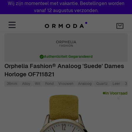
Wij zijn momenteel met vakantie. Bestellingen worden
vanaf 12 augustus verzonden.
Skip to Content
Authenticiteit Gegarandeerd
Orphelia Fashion® Analoog 'Suede' Dames
Horloge OF711821
36mm
Alloy
Wit
Rond
Vrouwen
Analoog
Quartz
Leer
3 BA
Main image
Click to view image in fullscreen
In Voorraad