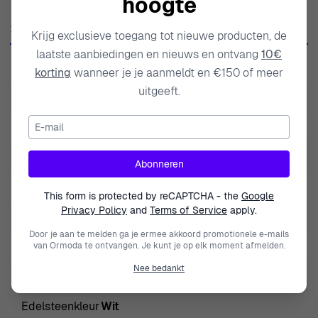
hoogte
stijlen die resoneren met individuele expressie. Orphelia
Specificaties
gelooft dat sieraden meer zijn dan alleen accessoires; ze
Krijg exclusieve toegang tot nieuwe producten, de
zijn een reflectie van persoonlijke stijl en een symbool
laatste aanbiedingen en nieuws en ontvang
10€
SKU
ZO-7082/1
korting
wanneer je je aanmeldt en €150 of meer
van gekoesterde momenten. Met elke nieuwe collectie
uitgeeft.
blijft het merk innoveren terwijl het de klassieke
EAN
5415190037227
ontwerpen eert die het geliefd maken bij veeleisende
E-mail
Gewicht
2.000000
klanten. Door luxe te combineren met toegankelijkheid,
creëert Orphelia sieraden die vrouwen in staat stellen
Modelnaam
Hazel
Abonneren
hun innerlijke schoonheid te omarmen en hun uniciteit te
Merk
Orphelia
vieren. Of het nu gaat om alledaagse draagbaarheid, een
This form is protected by reCAPTCHA - the
Google
Privacy Policy
and
Terms of Service
apply.
speciale gelegenheid of als een doordacht cadeau, de
Geslacht
Vrouwen
stukken van Orphelia hebben een belangrijke plaats in
Door je aan te melden ga je ermee akkoord promotionele e-mails
Sluiting
Vlindersluiting
van Ormoda te ontvangen. Je kunt je op elk moment afmelden.
het leven van degenen die ze dragen.
Nee bedankt
Over Orphelia® 'Hazel' Dames Sterling Zilveren Oorbellen
Diameter
1.1cm
- Roze
Edelsteenkleur
Wit
De 'Hazel' dames oorbellen van Orphelia, gemaakt van