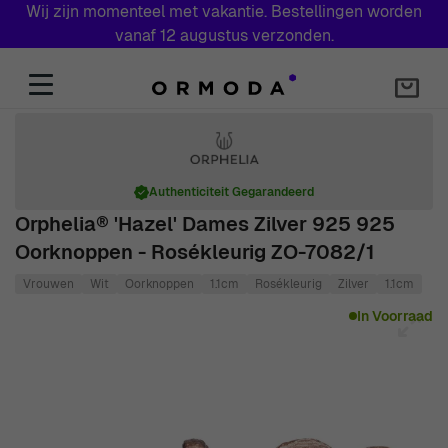
Wij zijn momenteel met vakantie. Bestellingen worden
vanaf 12 augustus verzonden.
Skip to Content
Authenticiteit Gegarandeerd
Orphelia® 'Hazel' Dames Zilver 925 925
Oorknoppen - Rosékleurig ZO-7082/1
Vrouwen
Wit
Oorknoppen
1.1cm
Rosékleurig
Zilver
1.1cm
Main image
Click to view image in fullscreen
In Voorraad