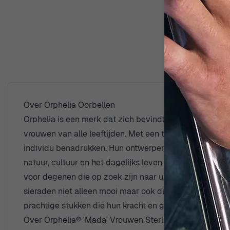
Over Orphelia Oorbellen
Orphelia is een merk dat zich bevindt op het snijpunt v
vrouwen van alle leeftijden. Met een toewijding aan 
individu benadrukken. Hun ontwerpen weerspiegelen de e
natuur, cultuur en het dagelijks leven van vrouwen. D
voor degenen die op zoek zijn naar unieke en charman
sieraden niet alleen mooi maar ook duurzaam zijn. De 
prachtige stukken die hun kracht en gratie symbolisere
Over Orphelia® 'Mada' Vrouwen Sterling Zilveren Oorb