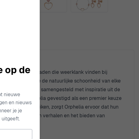
e op de
 uitzonderlijke sieraden die weerklank vinden bij
ken tot leven die de natuurlijke schoonheid van elke
ctie is zorgvuldig samengesteld met inspiratie uit de
ot nieuwe
jkheid heeft Orphelia gevestigd als een premier keuze
ngen en nieuws
twerpen te gebruiken, zorgt Orphelia ervoor dat hun
neer je je
het vieren van hun verhalen en het bieden van
uitgeeft.