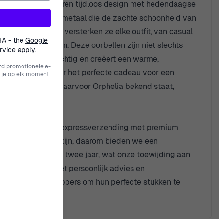
 oorbellen combineren tijdloos design met hedendaagse
afwerking in rozenmetaal die de zachte schoonheid van
r het gezicht en versterken ze elke outfit, van casual
HA - the
Google
le dag kunt dragen. Deze oorbellen zijn niet slechts
rvice
apply.
aatst het licht prachtig en creëert een warme,
rd promotionele e-
 of op zoek bent naar het perfecte cadeau voor een
 je op elk moment
eit en schoonheid waarvoor Orphelia bekend staat,
. Geniet van gratis expressverzending met premium
ontmoedigend kan zijn, daarom bieden we een
 een garantie van twee jaar, wat onze toewijding aan
om je te helpen met persoonlijk advies en
or sieradenliefhebbers om hun perfecte stukken te