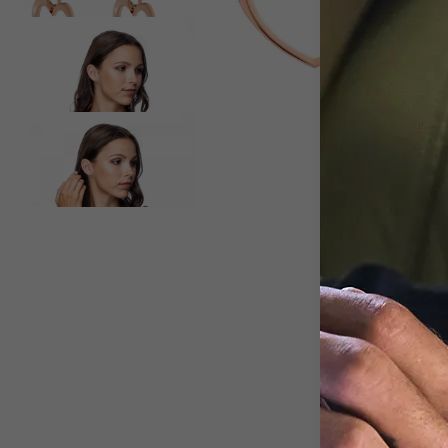
View larger image
View larger image