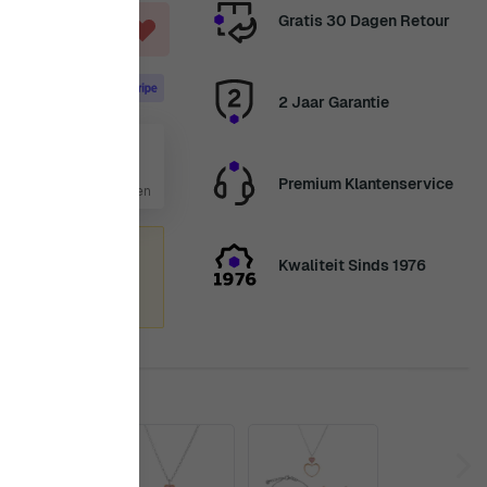
Gratis 30 Dagen Retour
AGEN
2 Jaar Garantie
 aug
Premium Klantenservice
6 Dag, 10 Uur, 20 Minuten
zomervakantie
Kwaliteit Sinds 1976
enden we
nkt voor uw geduld.