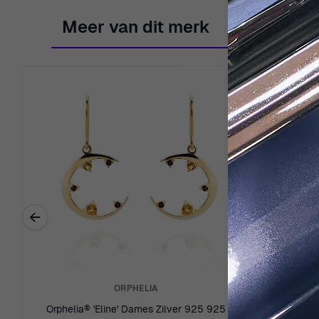
Meer van dit merk
←
Previous related products
ORPHELIA
Orphelia® 'Eline' Dames Zilver 925 925
Orphelia® 