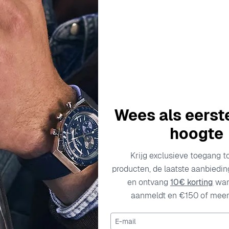
Description
Specificaties
Transportkosten
Wees als eerst
an traditie en moderniteit, gespecialiseerd in het creëren van
hoogte
kwaliteit en vakmanschap brengt Orphelia adembenemende stuk
legantie en verfijning die iedere vrouw uitstraalt. Elke colle
Krijg exclusieve toegang t
eze toewijding aan het begrijpen van de nuances van vrouweli
producten, de laatste aanbiedi
te sieraden. Door hoogwaardige materialen en innovatieve on
en ontvang
10€ korting
wan
filosofie van Orphelia draait om het empoweren van vrouwen, 
aanmeldt en €150 of meer 
n.
E-mail
ellen - Roze