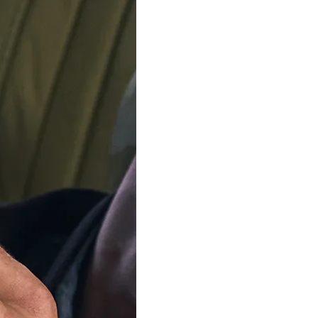
IN WINKELW
Levering
zondag, 16
Bestel Binnen
Ons team is met 
Vanaf 12 augustus verz
bestellingen weer. Beda
Beschikbaar in 4 varianten