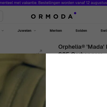
menteel met vakantie. Bestellingen worden vanaf 12 augustu
Juwelen
Merken
Solden
Swi
Toggle submenu for Horloges
Toggle submenu for Juwelen
Orphelia® 'Mada'
925 Oorhangers -
7389
Vrouwen
Oorhangers
2cm
€
49
00
In Voorraad