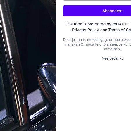
' Vrouwen Sterling Zilveren Oorbellen - Roze ZO-7389. Deze
e. Gemaakt van 925 sterling zilver, hebben ze een delicate 
Abonneren
5 cm en een lengte van 2 cm bieden ze het perfecte kader voo
This form is protected by reCAPTC
 en comfortabele pasvorm, waardoor je ze met vertrouwen de he
Privacy Policy
and
Terms of Se
 vrouwelijkheid. De stralende roze tint van de parelmoer weerk
Door je aan te melden ga je ermee akkoo
een vleugje elegantie wilt toevoegen aan je dagelijkse outfit
mails van Ormoda te ontvangen. Je kunt
afmelden.
en ideale keuze. Elk stuk belichaamt de toewijding aan kwalit
Nee bedankt
adenverzameling.
ellen - Roze bij Ormoda
angenaam moet zijn als de stukken die je kiest om te dragen
l en veilig aankomen. We begrijpen dat online winkelen soms 
dsrust geeft met je aankoop. Elk sieraad wordt geleverd met
agen of heb je hulp nodig? Ons team van experts staat klaar 
ndustrie heeft Ormoda een vertrouwde omgeving gecreëerd vo
omt met zekerheid en stijl met inhoud.