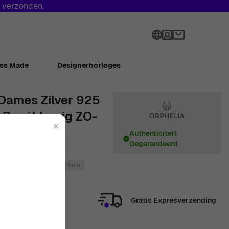
s verzonden.
Language
ss Made
Designerhorloges
 Dames Zilver 925
 Rosékleurig ZO-
✕
Authenticiteit
Gegarandeerd
Rosékleurig
Zilver
1.5cm
Gratis Expresverzending