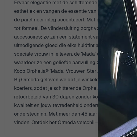
Ervaar elegantie met de schitterende Orphelia® 'Mada
esthetiek en vangen de essentie van vrouwelijke charm
de parelmoer inleg accentueert. Met een breedte van 1,
tot formeel. De vlindersluiting zorgt voor een veilige
accessoires; ze zijn een statement van stijl, gratie en
uitnodigende gloed die elke huidtint aanvult. Of je nu 
speciale vrouw in je leven, de 'Mada' oorbellen zijn e
waardoor ze een geliefde aanvulling zijn op elke sier
Koop Orphelia® 'Mada' Vrouwen Sterling Zilveren Oorb
Bij Ormoda geloven we dat je winkelervaring net zo a
koeriers, zodat je schitterende Orphelia sieraden sne
retourbeleid van 30 dagen zonder kosten, dat je gemoe
kwaliteit en jouw tevredenheid onderstreept. Heb je vr
ondersteuning. Met meer dan 45 jaar ervaring in de i
vinden. Ontdek het Ormoda verschil—waar luxe samenk