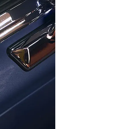
ORPHELIA
ORPHELIA
'Azalea' Dames Zilver 925 925
Orphelia® 'Amber' Dames Zilv