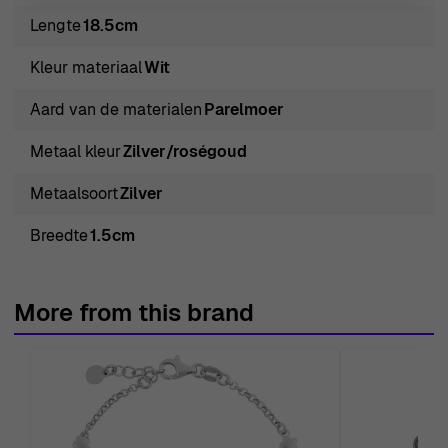
spreekt tot jouw persoonlijke reis en stijl.
Lengte
18.5cm
Over Orphelia 'Maliya' Vrouwen Armband van
Kleur materiaal
Wit
Zilver/Roze
Omarm de elegantie van vrouwelijkheid met de Orphelia
Aard van de materialen
Parelmoer
'Maliya' Vrouwen Armband van Zilver/Roze ZA-7388. Dit
Metaal kleur
Zilver/roségoud
verfijnde sieraad is ontworpen met een vleugje
sophistication, waarbij de essentie van moderne stijl
Metaalsoort
Zilver
wordt vastgelegd. Gemaakt van hoogwaardig 925
Breedte
1.5cm
sterling zilver, heeft de armband een prachtige mix van
zilveren en rozenhues die perfect passen bij elke outfit.
De delicate kreeftensluiting zorgt voor een veilige
More from this brand
sluiting en gemakkelijk draagcomfort. Met een lengte van
18,5 cm en een breedte van 1,5 cm is deze armband
ideaal voor het stapelen of om alleen te dragen voor een
minimalistische look. Het middelpunt van deze armband
is een glanzende witte moeder van parel, die elegantie