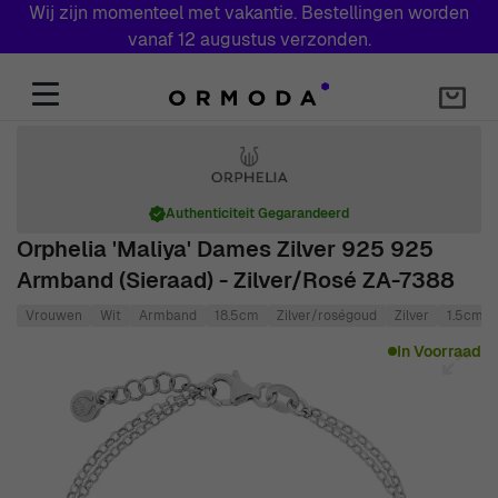
Wij zijn momenteel met vakantie. Bestellingen worden
vanaf 12 augustus verzonden.
Skip to Content
Authenticiteit Gegarandeerd
Orphelia 'Maliya' Dames Zilver 925 925
Armband (sieraad) - Zilver/Rosé ZA-7388
Vrouwen
Wit
Armband
18.5cm
Zilver/roségoud
Zilver
1.5cm
Main image
Click to view image in fullscreen
In Voorraad