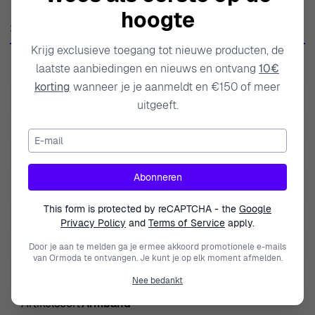
hoogte
verfijning, waar klassieke stijlen ontmoeten moderne
Specificaties
ontwerpen. Met een focus op hoogwaardige materialen
Krijg exclusieve toegang tot nieuwe producten, de
en unieke esthetiek, is Orphelia-sieraad ontworpen om
SKU
ZA-7388
laatste aanbiedingen en nieuws en ontvang
10€
de persoonlijke stijl te verbeteren en elke outfit te
korting
wanneer je je aanmeldt en €150 of meer
verheffen. Van delicate armbanden die het licht vangen
EAN
5415190105575
uitgeeft.
tot statementstukken die de aandacht trekken, biedt
Gewicht
2.700000
Orphelia een scala aan ontwerpen die geschikt zijn voor
E-mail
elke gelegenheid. Hun toewijding aan kwaliteit zorgt
Modelnaam
Maliya
ervoor dat elk stuk niet alleen mooi is, maar ook
Abonneren
Merk
Orphelia
duurzaam, zodat het jarenlang kan worden gekoesterd.
This form is protected by reCAPTCHA - the
Google
Het merk vangt de essentie van vrouwelijkheid, en
Geslacht
Vrouwen
Privacy Policy
and
Terms of Service
apply.
creëert sieraden die resoneren met de moderne vrouw.
Jewel Clasp Type
Lobster claw clasp
Door je aan te melden ga je ermee akkoord promotionele e-mails
Orphelia blijft groeien en innoveren, en handhaaft een
van Ormoda te ontvangen. Je kunt je op elk moment afmelden.
erfenis van uitmuntendheid in de wereld van fijne
Edelsteenkleur
Wit
Nee bedankt
sieraden. Wanneer je voor een Orphelia-stuk kiest, kies je
Artikelsoort
Armband
niet alleen voor sieraden; je kiest voor elegantie die