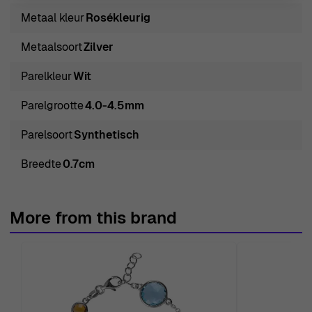
elegantie en modern ontwerp. Deze prachtige armband,
Metaal kleur
Rosékleurig
vervaardigd van 925 sterling zilver, heeft een delicate
Metaalsoort
Zilver
rozenkleur die een romantische touch toevoegt aan elke
outfit. Versierd met glanzende synthetische parels van
Parelkleur
Wit
elk 4.0-4.5mm, heeft de armband een klassieke ronde
Parelgrootte
4.0-4.5mm
vorm die getuigt van verfijning en charme. Het
doordachte ontwerp zorgt ervoor dat de parels niet
Parelsoort
Synthetisch
alleen mooi zijn, maar ook toegankelijk, zodat je ze met
Breedte
0.7cm
vertrouwen kunt dragen. De kreeftenklauwsluiting zorgt
voor een veilige pasvorm en maakt het gemakkelijk om
de armband aan en uit te doen. Met een lengte van
More from this brand
18.5cm en een breedte van 0.7cm is dit stuk perfect maat
voor dagelijks gebruik of speciale gelegenheden,
waardoor het een vleugje elegantie toevoegt aan zowel
casual als formele looks. Of je nu jezelf wilt verwennen of
het perfecte cadeau voor een geliefde zoekt, de 'Nahara'