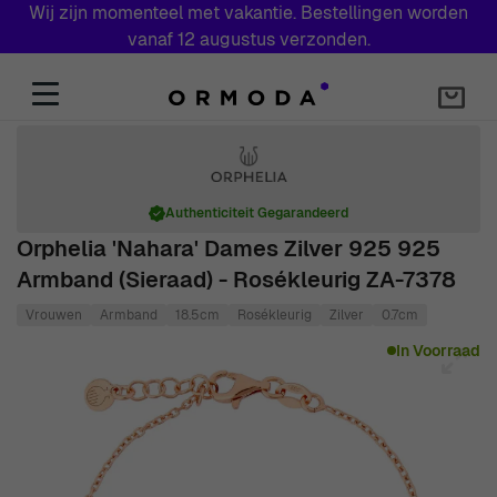
Wij zijn momenteel met vakantie. Bestellingen worden
vanaf 12 augustus verzonden.
Skip to Content
Authenticiteit Gegarandeerd
Orphelia 'Nahara' Dames Zilver 925 925
Armband (sieraad) - Rosékleurig ZA-7378
Vrouwen
Armband
18.5cm
Rosékleurig
Zilver
0.7cm
Main image
Click to view image in fullscreen
In Voorraad