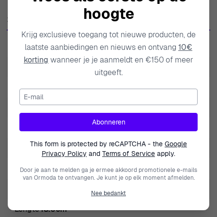
hoogte
hedendaagse stijlen, weerspiegelt elk stuk een diep
Specificaties
begrip van wat sieraden betekenisvol maakt. Het
Krijg exclusieve toegang tot nieuwe producten, de
gebruik van hoogwaardige materialen zoals sterling
SKU
ZA-7378
laatste aanbiedingen en nieuws en ontvang
10€
zilver en perfect vervaardigde parels toont de toewijding
korting
wanneer je je aanmeldt en €150 of meer
van het merk aan luxe en stijl. Sieraden van Orphelia zijn
EAN
5415190105261
uitgeeft.
niet slechts accessoires, maar een uitdrukking van
Gewicht
2.600000
persoonlijkheid en een metgezel voor de
E-mail
gedenkwaardige momenten van het leven. Ze geloven
Modelnaam
Nahara
dat elke vrouw het verdient om sieraden te dragen die
Abonneren
Merk
Orphelia
haar prachtig en empowered laten voelen. Deze filosofie
This form is protected by reCAPTCHA - the
Google
drijft hun passie voor het creëren van tijdloze stukken die
Geslacht
Vrouwen
Privacy Policy
and
Terms of Service
apply.
jarenlang geliefd zullen zijn.
Jewel Clasp Type
Lobster claw clasp
Door je aan te melden ga je ermee akkoord promotionele e-mails
Over Orphelia® 'Nahara' Dames Armband van Sterling
van Ormoda te ontvangen. Je kunt je op elk moment afmelden.
Zilver - Roze
Artikelsoort
Armband
Nee bedankt
De Orphelia® 'Nahara' Dames Armband van Sterling
Lengte
18.5cm
Zilver - Roze ZA-7378 weerspiegelt de perfecte mix van