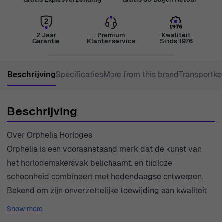
2 Jaar
Premium
Kwaliteit
Garantie
Klantenservice
Sinds 1976
Beschrijving
Specificaties
More from this brand
Transportko
Beschrijving
Over Orphelia Horloges
Orphelia is een vooraanstaand merk dat de kunst van
het horlogemakersvak belichaamt, en tijdloze
schoonheid combineert met hedendaagse ontwerpen.
Bekend om zijn onverzettelijke toewijding aan kwaliteit
en stijl, vervaardigt Orphelia elk stuk met zorgvuldig oog
Show more
voor detail, zodat elk horloge het onderscheidende