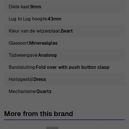
vouwsluiting met een drukknop garandeert veiligheid,
Dikte kast
9mm
waardoor je het met vertrouwen kunt dragen tijdens al je
Lug to Lug hoogte
43mm
dagelijkse avonturen. Met een
waterbestendigheidsniveau van 3 bar is het bestand
Kleur van de wijzerplaat
Zwart
tegen spetters en kortere onderdompelingen, wat het
Glassoort
Mineraalglas
praktisch maar stijlvol maakt. Met een lengte van 20cm
biedt de roestvrijstalen band een comfortabele pasvorm
Tijdweergave
Analoog
voor diverse polsformaten, terwijl de breedte van 18mm
Bandsluiting
Fold over with push button clasp
een vleugje verfijning toevoegt. Terwijl je dit
indrukwekkende horloge draagt, zal het niet alleen je
Horlogestijl
Dress
outfits verbeteren, maar ook een statement maken van
Mechanisme
Quartz
jouw unieke stijl en zelfvertrouwen. De Orphelia®
Analogue 'The Ego' Dameshorloge is niet alleen een
tijdstuk; het is een uitdrukking van wie jij bent.
More from this brand
Koop Orphelia® Analogue 'The Ego' Dameshorloge 153-
2700-48 bij Ormoda