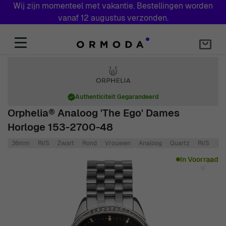
Wij zijn momenteel met vakantie. Bestellingen worden
vanaf 12 augustus verzonden.
Skip to Content
Authenticiteit Gegarandeerd
Orphelia® Analoog 'The Ego' Dames
Horloge 153-2700-48
36mm
RVS
Zwart
Rond
Vrouwen
Analoog
Quartz
RVS
3 
Main image
Click to view image in fullscreen
In Voorraad