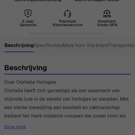
2 Jaar
Premium
Kwaliteit
Garantie
Klantenservice
Sinds 1976
Beschrijving
Specificaties
More from this brand
Transportko
Beschrijving
Over Orphelia Horloges
Orphelia heeft zich gevestigd als een waarmerk van
stijlvolle luxe in de wereld van horloges en sieraden. Met
een sterke toewijding aan kwaliteit en vakmanschap
bedient het merk moderne vrouwen die zowel vorm als
functie waarderen in hun accessoires. Elk stuk is
Show more
ontworpen met een scherp oog voor detail, en viert de