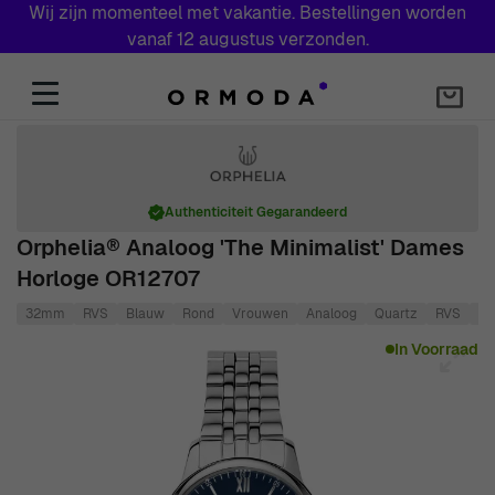
Wij zijn momenteel met vakantie. Bestellingen worden
vanaf 12 augustus verzonden.
Skip to Content
Authenticiteit Gegarandeerd
Orphelia® Analoog 'The Minimalist' Dames
Horloge OR12707
32mm
RVS
Blauw
Rond
Vrouwen
Analoog
Quartz
RVS
5 
Main image
Click to view image in fullscreen
In Voorraad