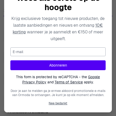
hoogte
modeaccessoire is, maar ook een kunstwerk. Bekend om
Specificaties
zijn innovatieve ontwerpen en het gebruik van
Krijg exclusieve toegang tot nieuwe producten, de
hoogwaardige materialen, combineert Orphelia
SKU
ZA-7182
laatste aanbiedingen en nieuws en ontvang
10€
traditionele ambacht met moderne gevoeligheden. Deze
korting
wanneer je je aanmeldt en €150 of meer
unieke benadering creëert tijdloze stukken die resoneren
EAN
5415190059663
uitgeeft.
met individualiteit en charme terwijl ze elegant en
Gewicht
6.000000
verfijnd blijven. De aandacht voor detail van het merk is
E-mail
evident in elke collectie, waardoor het eenvoudig is om
Modelnaam
Zahara
iets speciaals voor elke gelegenheid te vinden. Orphelia
Abonneren
Merk
Orphelia
heeft als doel om zelfvertrouwen door middel van
This form is protected by reCAPTCHA - the
Google
sieraden te inspireren, zodat elke vrouw haar unieke stijl
Geslacht
Vrouwen
Privacy Policy
and
Terms of Service
apply.
met gratie kan uitdrukken. Door comfort naast
Type Armband
Bedelarmband
Door je aan te melden ga je ermee akkoord promotionele e-mails
schoonheid te prioriteren, zorgt Orphelia ervoor dat zijn
van Ormoda te ontvangen. Je kunt je op elk moment afmelden.
stukken jarenlang gekoesterd kunnen worden. In een
Jewel Clasp Type
Lobster claw clasp
Nee bedankt
wereld van voorbijgaande trends staat Orphelia stevig
Artikelsoort
Armband
met de overtuiging dat echte stijl de tand des tijds