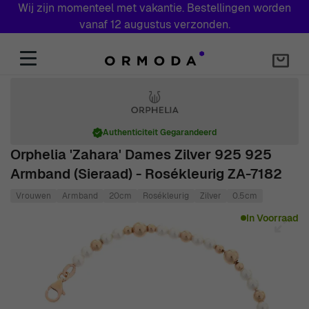
Wij zijn momenteel met vakantie. Bestellingen worden
vanaf 12 augustus verzonden.
Skip to Content
Authenticiteit Gegarandeerd
Orphelia 'Zahara' Dames Zilver 925 925
Armband (sieraad) - Rosékleurig ZA-7182
Vrouwen
Armband
20cm
Rosékleurig
Zilver
0.5cm
Main image
Click to view image in fullscreen
In Voorraad