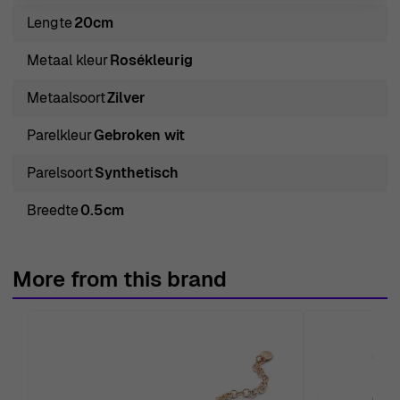
doorstaat.
Lengte
20cm
Over Orphelia® 'Zahara' Dames Armband van Sterling
Metaal kleur
Rosékleurig
Zilver - Roze
Verwen jezelf met de elegantie van de Orphelia® 'Zahara'
Metaalsoort
Zilver
Dames Armband van Sterling Zilver - Roze ZA-7182, een
Parelkleur
Gebroken wit
werkelijk exquisite creatie die is ontworpen om jouw
schoonheid te accentueren. Gemaakt van 925 sterling
Parelsoort
Synthetisch
zilver, heeft deze prachtige armband een betoverende
Breedte
0.5cm
rozenkleur die het licht prachtig vangt, waardoor een
vleugje warmte en verfijning aan elke outfit wordt
toegevoegd. Deze armband is versierd met synthetische
More from this brand
parels, zorgvuldig gevormd en in een betoverende off-
white kleur, wat zorgt voor een tijdloze
aantrekkingskracht die zowel casual als formele kleding
aanvult. Elke parel weerspiegelt het nauwkeurige
vakmanschap waarvoor Orphelia bekend staat, en biedt