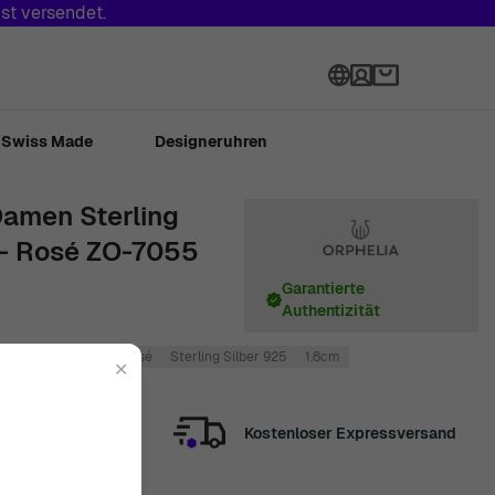
st versendet.
Sprache
Swiss Made
Designeruhren
 Damen Sterling
 - Rosé ZO-7055
Garantierte
Authentizität
rhänger
3.5cm
Rosé
Sterling Silber 925
1.8cm
✕
Kostenloser Expressversand