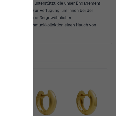
zweijährige Garantie unterstützt, die unser Engagement
 im Kundenservice zur Verfügung, um Ihnen bei der
 der Bereitstellung außergewöhnlicher
ei helfen, Ihrer Schmuckkollektion einen Hauch von