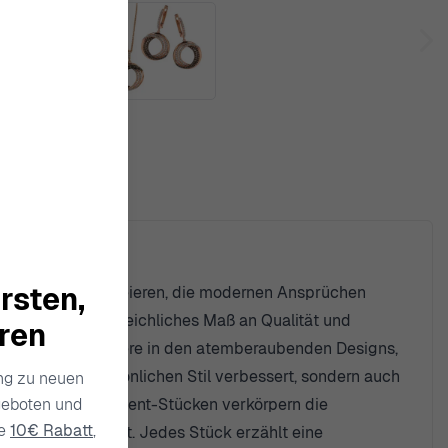
rsten,
hmuckstücke zu kreieren, die modernen Ansprüchen
en und ein unvergleichliches Maß an Qualität und
hren
n wider, insbesondere in den atemberaubenden Designs,
icht nur den persönlichen Stil verbessert, sondern auch
ang zu neuen
geboten und
zu gewagten Statement-Stücken verkörpern die
ie
10€ Rabatt
,
kkollektion macht. Jedes Stück erzählt eine