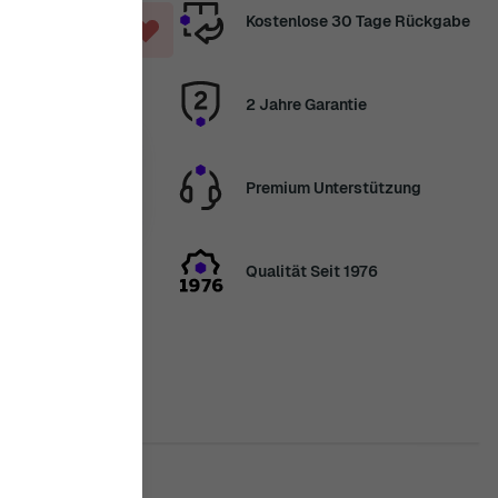
Kostenlose 30 Tage Rückgabe
NKORB
2 Jahre Garantie
. Aug.
Premium Unterstützung
erhalb
4 Tag, 3
inuten
Qualität Seit 1976
nden wir Ihre
elen Dank für