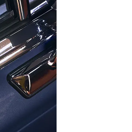
it für uns oberste Priorität hat. Jeder Kauf wird durch eine 
oder Unterstützung benötigen, steht Ihnen unser Expertenteam
 über vier Jahrzehnten Erfahrung seit 1976 hat sich Ormoda
, auf die unsere Kunden vertrauen können. Lassen Sie uns dab