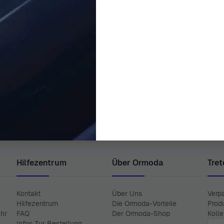
ORPHELIA
ORPHELIA
'Isabella' Damen Sterling Silber
Orphelia® 'Maliya' Damen Ster
änger - Rosé ZO-7197/BR
Ohrhänger - Silber/Rosa 
149,00 €
50,00 €
Hilfezentrum
Über Ormoda
Tret
Kontakt
Über Uns
Verp
Hilfezentrum
Die Ormoda-Vorteile
Prod
Uhr
FAQ
Der Ormoda-Shop
Koll
E-Ma
Infos Zur Bestellung