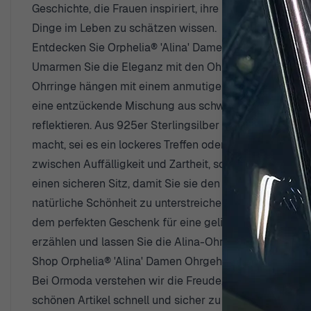
Geschichte, die Frauen inspiriert, ihre Individualität 
Dinge im Leben zu schätzen wissen.
Entdecken Sie Orphelia® 'Alina' Damen Ohrgehänge aus
Umarmen Sie die Eleganz mit den Ohrringen 'Alina' aus 
Ohrringe hängen mit einem anmutigen Charme, speziell f
eine entzückende Mischung aus schwarzen und weißen 
reflektieren. Aus 925er Sterlingsilber gefertigt, verl
macht, sei es ein lockeres Treffen oder eine formelle V
zwischen Auffälligkeit und Zartheit, sodass sie genau 
einen sicheren Sitz, damit Sie sie den ganzen Tag ode
natürliche Schönheit zu unterstreichen, sodass sie nich
dem perfekten Geschenk für eine geliebte Person suche
erzählen und lassen Sie die Alina-Ohringe Teil Ihrer se
Shop Orphelia® 'Alina' Damen Ohrgehänge aus Sterlin
Bei Ormoda verstehen wir die Freude, das perfekte Sc
schönen Artikel schnell und sicher zu Ihnen nach Haus