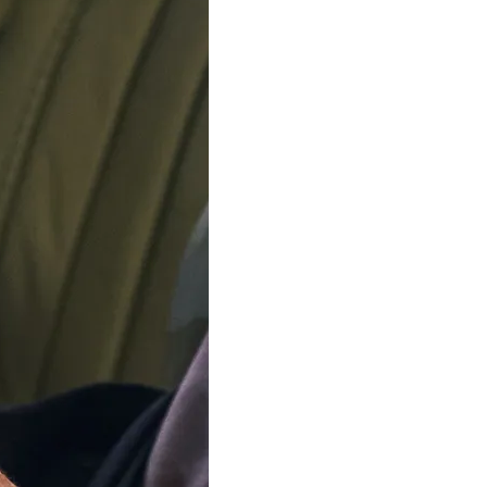
IN DEN WARE
Zustellung
Freitag, 14
Bestellung Inn
Stunden, 12 M
Unser Team ist im
Sommerurlaub
Ab dem 12. August verse
Bestellungen wieder. Vi
Ihre Geduld.
In 3 Varianten verfügbar