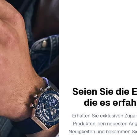
Description
Produktdaten
Versandkosten
Seien Sie die E
raditionelles Handwerk mit modernem Design, um exquisite Sc
e Artisans zu beschäftigen, die jedes Stück zum Leben erweck
die es erfa
e Schaffung schöner Zierden spiegelt sich in jeder Kollektio
lia feiert die Schönheit der Weiblichkeit durch Schmuck, der n
Erhalten Sie exklusiven Zug
Produkten, den neuesten An
 und elegant zu fühlen. Von klassischen Silhouetten bis hin 
Neuigkeiten und bekommen S
 und Kühnheit, was sie zur perfekten Ergänzung jeder Schmuc