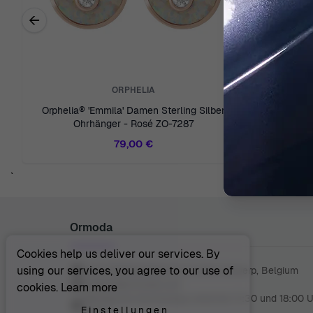
←
Previous related products
ORPHELIA
Orphelia® 'Emmila' Damen Sterling Silber
Orphelia® 
Ohrhänger - Rosé ZO-7287
Ohrh
79,00 €
`
Ormoda
Cookies help us deliver our services. By
using our services, you agree to our use of
Juul Grietensstraat 9/11, 2140 Antwerp, Belgium
support@ormoda.com
cookies.
Learn more
Montag bis Donnerstag zwischen 9:30 und 18:00 
Einstellungen
(MEZ)