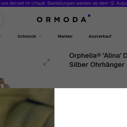
 uns derzeit im Urlaub. Bestellungen werden ab dem 12. Augu
Schmuck
Marken
Ausverkauf
Toggle submenu for Uhren
Toggle submenu for Schmuck
Orphelia® 'Alina'
Silber Ohrhänger
Damen
Schwarz und Weiß
Oh
€
199
00
Auf Lager